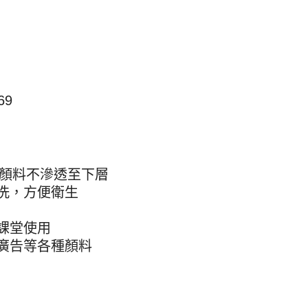
69
，顏料不滲透至下層
洗，方便衛生
課堂使用
廣告等各種顏料