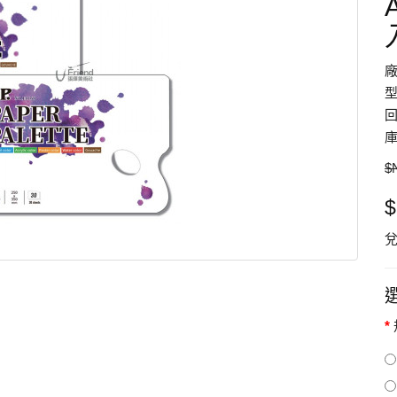
型
回
庫
$
$
兌