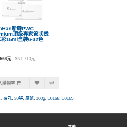
inHan新韓PWC
emium頂級專家管狀透
彩15ml盒裝6-32色
 568元
$NT 710元
入購物車
孔
,
有孔
,
30張
,
厚紙
,
100g
,
E0168
,
E0169
其他