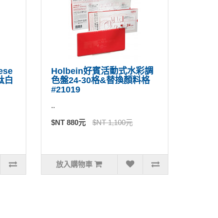
ese
Holbein好賓活動式水彩調
料鈦白
色盤24-30格&替換顏料格
#21019
..
$NT 880元
$NT 1,100元
放入購物車