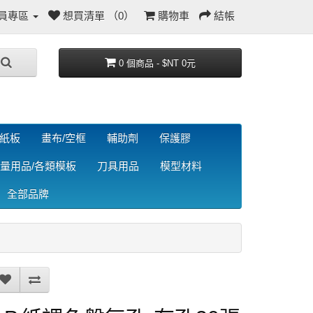
員專區
想買清單 （0）
購物車
結帳
0 個商品 - $NT 0元
/紙板
畫布/空框
輔助劑
保護膠
量用品/各類模板
刀具用品
模型材料
全部品牌