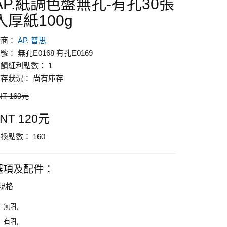
AP.紙調色盤無孔-有孔30張
入厚紙100g
廠商：
AP. 普思
號： 無孔E0168 有孔E0169
饋紅利點數： 1
存狀況： 尚有庫存
NT 160元
NT 120元
換點數： 160
選項及配件：
規格
無孔
有孔