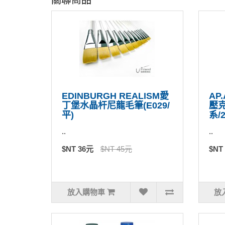
EDINBURGH REALISM愛
AP.
丁堡水晶杆尼龍毛筆(E029/
壓
平)
系/
..
..
$NT 36元
$NT 45元
$NT
放入購物車
放