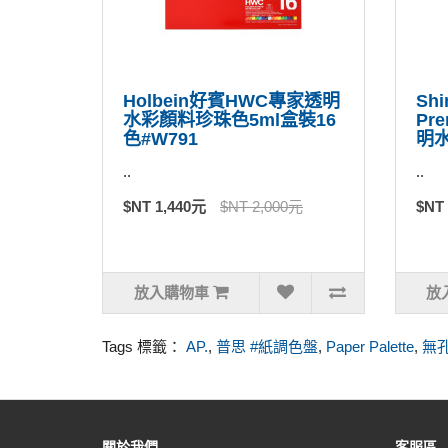
Holbein好賓HWC專家透明
Sh
水彩顏料珍珠色5ml盒裝16
Pr
色#W791
明水
..
..
$NT 1,440元
$NT 2,000元
$NT
放入購物車
放
Tags 標籤：
AP.
,
普思 #紙調色盤
,
Paper Palette
,
無
關於我們
客服區