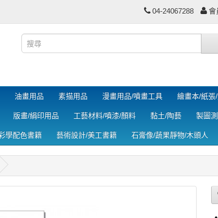
04-24067288
會
油畫用品
素描用品
漫畫用品/噴畫工具
繪畫本/紙張
版畫/絹印用品
工藝材料/噴漆/顏料
黏土/陶藝
製圖測
色彩學配色書籍
藝術設計/美工書籍
石膏像/蔬果靜物/木頭人