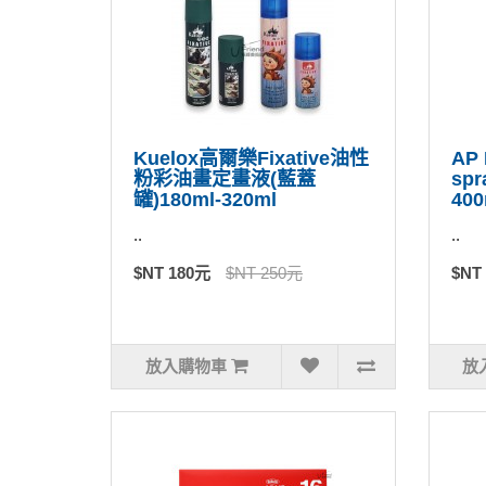
Kuelox高爾樂Fixative油性
AP 
粉彩油畫定畫液(藍蓋
sp
罐)180ml-320ml
400
..
..
$NT 180元
$NT 250元
$NT
放入購物車
放