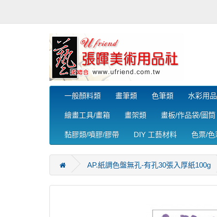
一般顏料類
畫筆類
色筆類
水彩用品
繪畫工具/畫箱
畫架類
畫板/作品袋/圖筒
黏膠類/噴膠/膠帶
DIY 工藝材料
色票/
AP.紙調色盤無孔-有孔30張入厚紙100g