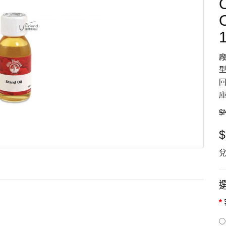
型
回
庫
$
$
兌