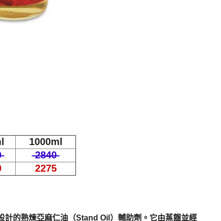
l
1000ml
0
2840
0
2275
藝術家設計的熟煉亞麻仁油（Stand Oil）輔助劑。它由蒸餾並經