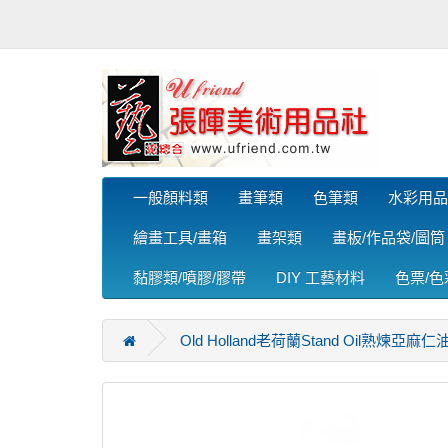
一般顏料類
畫筆類
色筆類
水彩用品
繪畫工具/畫箱
畫架類
畫板/作品袋/圖筒
黏膠類/噴膠/膠帶
DIY 工藝材料
色票/
Old Holland老荷蘭Stand Oil熟煉亞麻仁油D