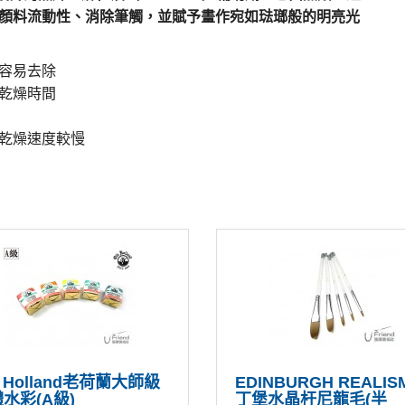
顏料流動性、消除筆觸，並賦予畫作宛如琺瑯般的明亮光
容易去除
乾燥時間
乾燥速度較慢
d Holland老荷蘭大師級
EDINBURGH REALI
水彩(A級)
丁堡水晶杆尼龍毛(半