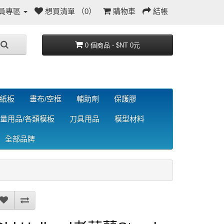
員專區
想買清單 （0）
購物車
結帳
0 個商品 - $NT 0元
/紙板
畫布/空框
輔助劑
保護膠
量用品/各類模板
刀具用品
模型材料
全部品牌