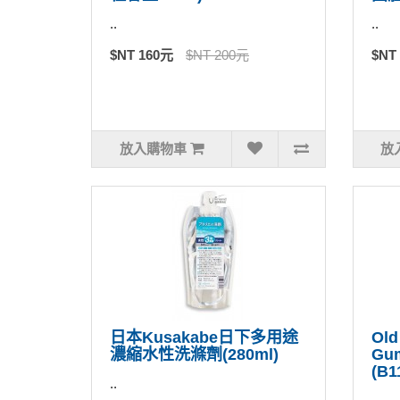
..
..
$NT 160元
$NT 200元
$NT
放入購物車
放
日本Kusakabe日下多用途
Old
濃縮水性洗滌劑(280ml)
Gu
(B1
..