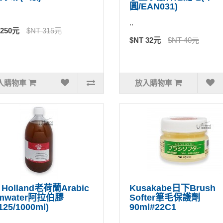
圓/EAN031)
..
 250元
$NT 315元
$NT 32元
$NT 40元
入購物車
放入購物車
 Holland老荷蘭Arabic
Kusakabe日下Brush
mwater阿拉伯膠
Softer筆毛保護劑
125/1000ml)
90ml#22C1