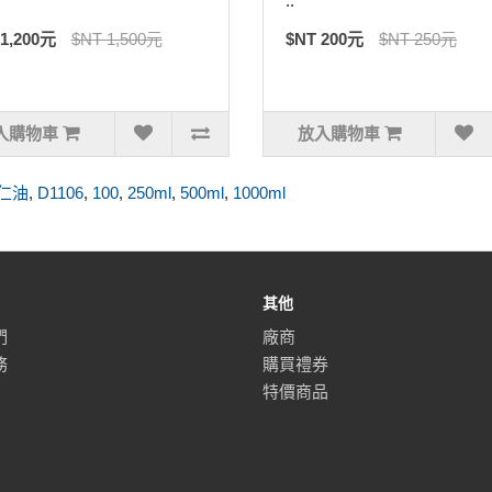
..
 1,200元
$NT 1,500元
$NT 200元
$NT 250元
入購物車
放入購物車
仁油
,
D1106
,
100
,
250ml
,
500ml
,
1000ml
其他
們
廠商
務
購買禮券
特價商品