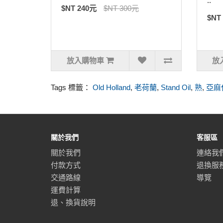
..
$NT 240元
$NT 300元
$NT
放入購物車
放
Tags 標籤：
Old Holland
,
老荷蘭
,
Stand Oil
,
熟
,
亞麻
關於我們
客服區
關於我們
連絡我
付款方式
退換服
交通路線
導覽
運費計算
退、換貨說明