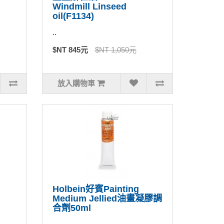
Windmill Linseed
oil(F1134)
..
$NT 845元
$NT 1,050元
放入購物車
Holbein好賓Painting
Medium Jellied油畫凝膠調
合劑50ml