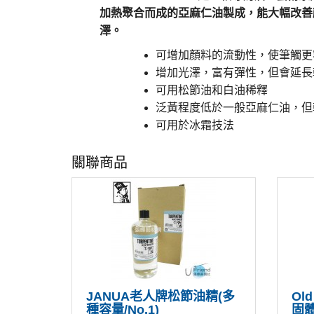
加熱聚合而成的亞麻仁油製成，能大幅改善
澤。
可增加顏料的流動性，使筆觸更
增加光澤，富有彈性，但會延長
可用松節油和白油稀釋
泛黃程度低於一般亞麻仁油，但
可用於冰霜技法
關聯商品
JANUA老人牌松節油精(多
Ol
種容量/No.1)
固體