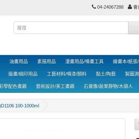
04-24067288
會
油畫用品
素描用品
漫畫用品/噴畫工具
繪畫本/紙張
版畫/絹印用品
工藝材料/噴漆/顏料
黏土/陶藝
製圖測
色彩學配色書籍
藝術設計/美工書籍
石膏像/蔬果靜物/木頭人
1106 100-1000ml