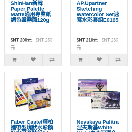
ShinHan新韓
AP.Upartner
Paper Palette
Sketching
Matte通用專業紙
Watercolor Set速
調色盤霧面120g
寫水彩套組E0165
..
..
$NT 200元
$NT 250
$NT 210元
$NT 260
元
元
Faber Castel輝柏
Nevskaya Palitra
攜帶型塊狀水彩顏
涅夫斯基White