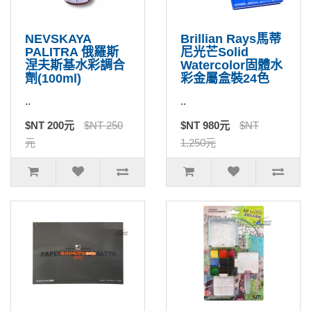
NEVSKAYA
Brillian Rays馬蒂
PALITRA 俄羅斯
尼光芒Solid
涅夫斯基水彩調合
Watercolor固體水
劑(100ml)
彩金屬盒裝24色
..
..
$NT 200元
$NT 250
$NT 980元
$NT
元
1,250元