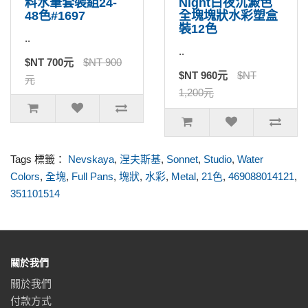
料水筆套裝組24-
Night白夜沉澱色
48色#1697
全塊塊狀水彩塑盒
裝12色
..
..
$NT 700元
$NT 900
$NT 960元
$NT
元
1,200元
Tags 標籤：
Nevskaya
,
涅夫斯基
,
Sonnet
,
Studio
,
Water
Colors
,
全塊
,
Full Pans
,
塊狀
,
水彩
,
Metal
,
21色
,
469088014121
,
351101514
關於我們
關於我們
付款方式