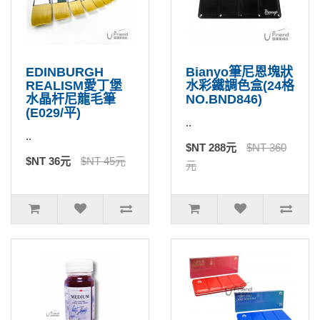
EDINBURGH
Bianyo筆尼恩塊狀
REALISM愛丁堡
水彩鐵調色盒(24格
水晶杆尼龍毛筆
NO.BND846)
(E029/平)
..
..
$NT 288元
$NT 360
$NT 36元
$NT 45元
元