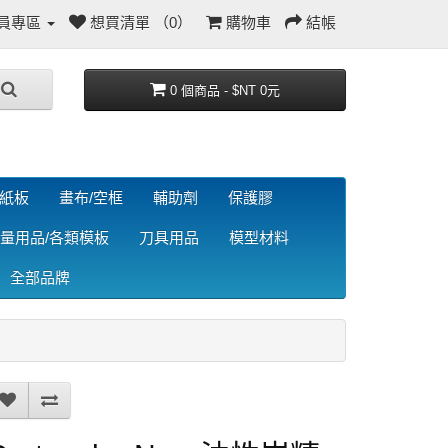
員專區
想買清單 （0）
購物車
結帳
0 個商品 - $NT 0元
/紙板
畫布/空框
輔助劑
保護膠
量用品/各類模板
刀具用品
模型材料
全部品牌