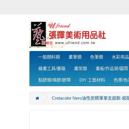
一般顏料類
畫筆類
色筆類
水彩用品
繪畫工具/畫箱
畫架類
畫板/作品袋/圖筒
黏膠類/噴膠/膠帶
DIY 工藝材料
色票/
Cretacolor Nero油性炭精筆單支超軟-超硬