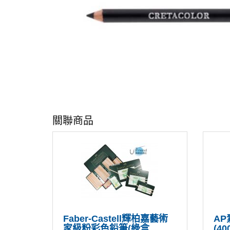
關聯商品
Faber-Castell輝柏嘉藝術
A
家級粉彩色鉛筆(綠盒
(40