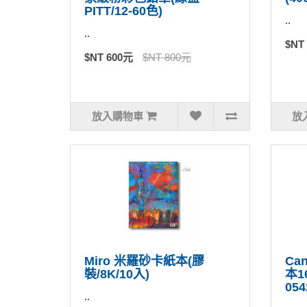
PITT/12-60色)
..
..
$NT
$NT 600元
$NT 800元
放入購物車
放
Miro 米羅砂卡紙本(膠
Ca
裝/8K/10入)
本1
054
..