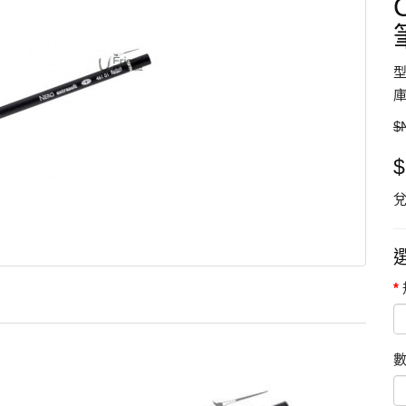
型
庫
$
兌