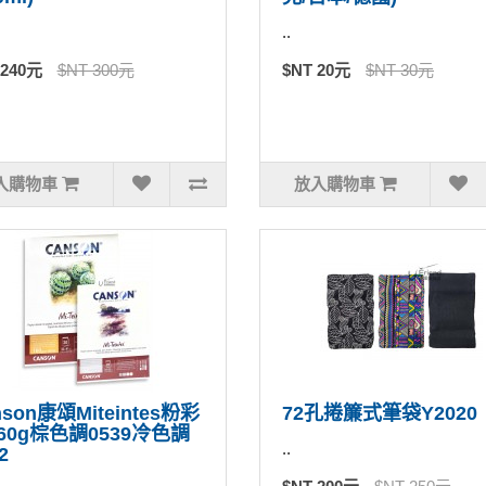
..
 240元
$NT 300元
$NT 20元
$NT 30元
入購物車
放入購物車
nson康頌Miteintes粉彩
72孔捲簾式筆袋Y2020
60g棕色調0539冷色調
..
2