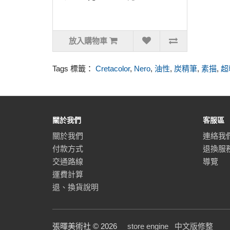
放入購物車
Tags 標籤：
Cretacolor
,
Nero
,
油性
,
炭精筆
,
素描
,
超
關於我們
客服區
關於我們
連絡我
付款方式
退換服
交通路線
導覽
運費計算
退、換貨說明
張暉美術社 © 2026
store engine
中文版修整