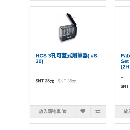
HCS 3孔可蓋式削筆器( #S-
Fab
30)
Se
(2H
..
..
$NT 28元
$NT 35元
$NT
放入購物車
放