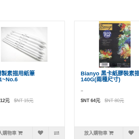
灣製素描用紙筆
Bianyo 黑卡紙膠裝素
1~No.6
140G(兩種尺寸)
..
 12元
$NT 15元
$NT 64元
$NT 80元
入購物車
放入購物車