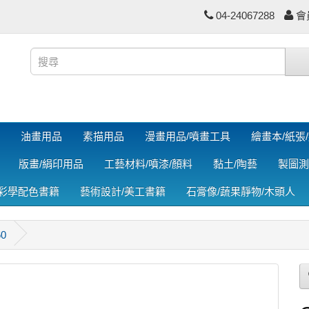
04-24067288
會
油畫用品
素描用品
漫畫用品/噴畫工具
繪畫本/紙張
版畫/絹印用品
工藝材料/噴漆/顏料
黏土/陶藝
製圖測
色彩學配色書籍
藝術設計/美工書籍
石膏像/蔬果靜物/木頭人
60