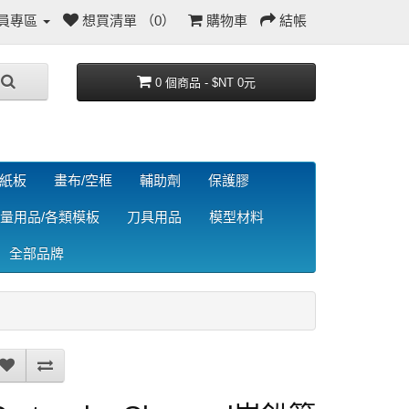
員專區
想買清單 （0）
購物車
結帳
0 個商品 - $NT 0元
/紙板
畫布/空框
輔助劑
保護膠
量用品/各類模板
刀具用品
模型材料
全部品牌