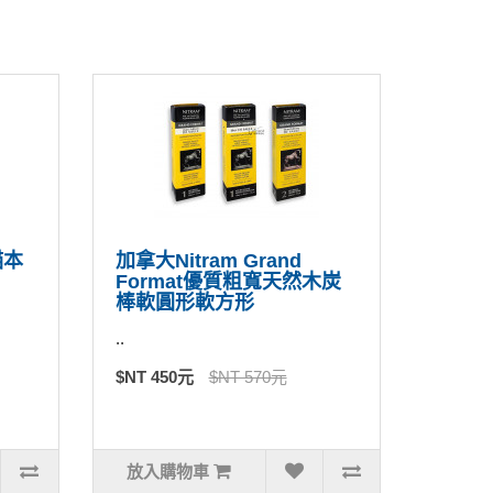
描本
加拿大Nitram Grand
Format優質粗寬天然木炭
棒軟圓形軟方形
..
$NT 450元
$NT 570元
放入購物車