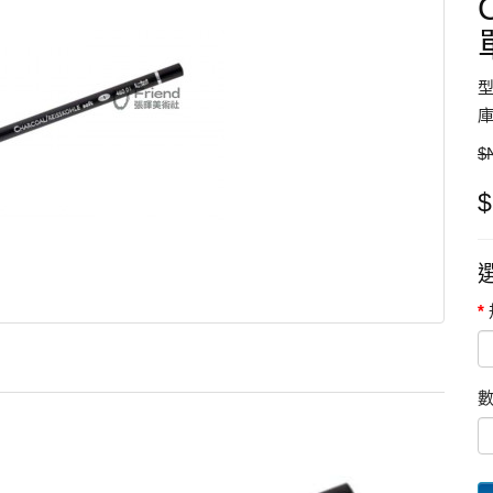
型
庫
$