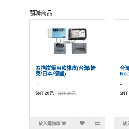
關聯商品
素描炭筆用軟橡皮(台灣/捷
台
克/日本/德國)
No.
..
..
$NT 20元
$NT 30元
$NT
放入購物車
放