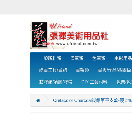
一般顏料類
畫筆類
色筆類
水彩用品
繪畫工具/畫箱
畫架類
畫板/作品袋/圖筒
黏膠類/噴膠/膠帶
DIY 工藝材料
色票/
Cretacolor Charcoal炭鉛筆單支軟-硬 #4