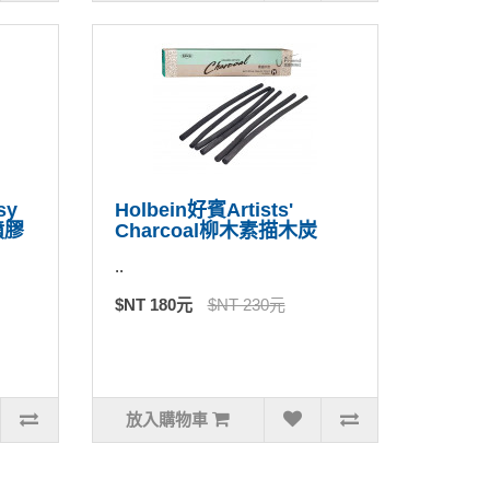
sy
Holbein好賓Artists'
噴膠
Charcoal柳木素描木炭
..
$NT 180元
$NT 230元
放入購物車