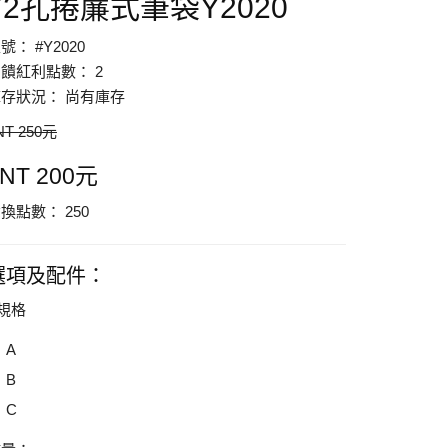
72孔捲簾式筆袋Y2020
號： #Y2020
饋紅利點數： 2
存狀況： 尚有庫存
NT 250元
NT 200元
換點數： 250
選項及配件：
規格
A
B
C