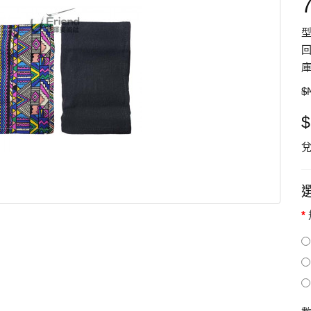
型
回
庫
$
$
兌