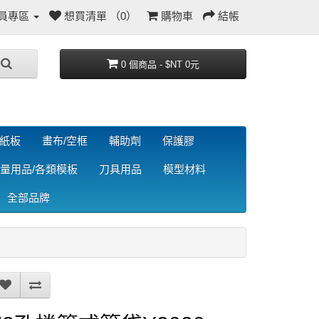
員專區
想買清單 （0）
購物車
結帳
0 個商品 - $NT 0元
/紙板
畫布/空框
輔助劑
保護膠
量用品/各類模板
刀具用品
模型材料
全部品牌