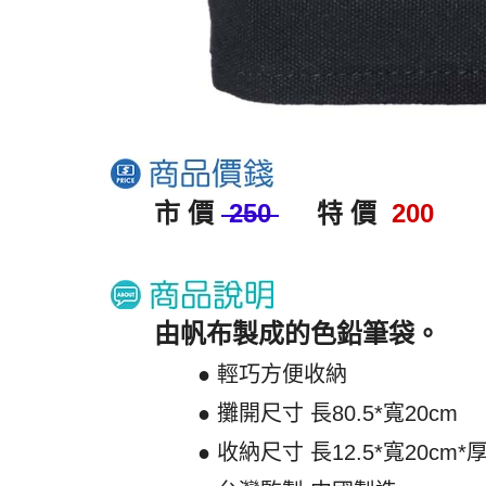
市 價
250
特 價
200
由帆布製成的色鉛筆袋。
● 輕巧方便收納
● 攤開尺寸 長80.5*寬20cm
● 收納尺寸 長12.5*寬20cm*