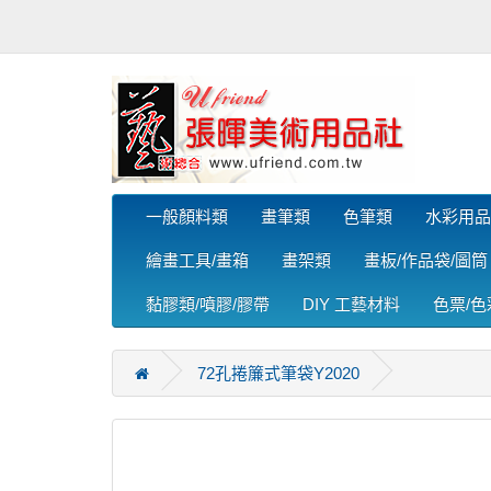
一般顏料類
畫筆類
色筆類
水彩用品
繪畫工具/畫箱
畫架類
畫板/作品袋/圖筒
黏膠類/噴膠/膠帶
DIY 工藝材料
色票/
72孔捲簾式筆袋Y2020