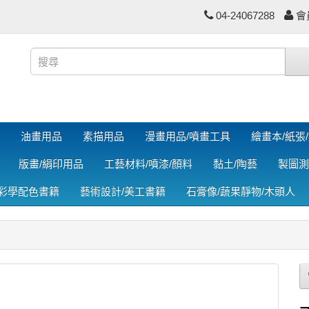
04-24067288
會
油畫用品
素描用品
漫畫用品/噴畫工具
繪畫本/紙張
版畫/絹印用品
工藝材料/噴漆/顏料
黏土/陶藝
製圖測
色彩學配色書籍
藝術設計/美工書籍
石膏像/蔬果靜物/木頭人