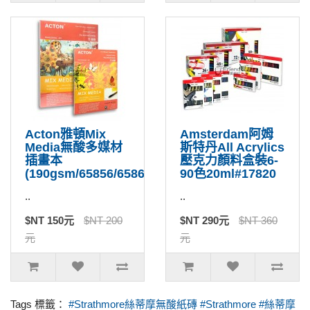
Acton雅頓Mix
Amsterdam阿姆
Media無酸多媒材
斯特丹All Acrylics
插畫本
壓克力顏料盒裝6-
(190gsm/65856/65867)
90色20ml#17820
..
..
$NT 150元
$NT 200
$NT 290元
$NT 360
元
元
Tags 標籤：
#Strathmore絲蒂摩無酸紙磚 #Strathmore #絲蒂摩