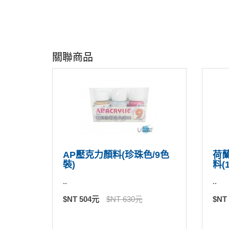
關聯商品
AP壓克力顏料(珍珠色/9色
荷蘭
裝)
料(1
..
..
$NT 504元
$NT 630元
$NT