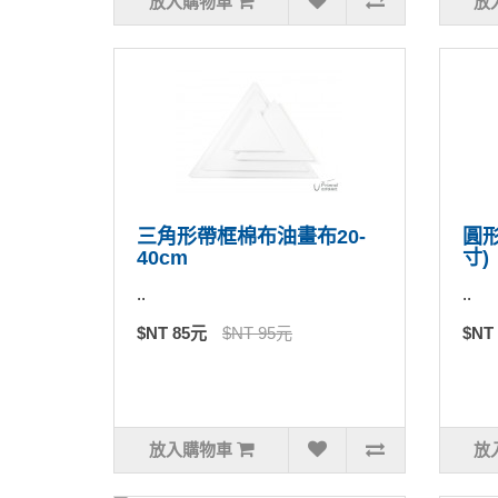
放入購物車
放
三角形帶框棉布油畫布20-
圓形
40cm
寸)
..
..
$NT 85元
$NT 95元
$NT
放入購物車
放