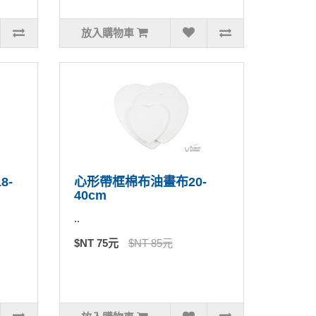
放入購物車
8-
心形帶框棉布油畫布20-
40cm
..
$NT 75元
$NT 85元