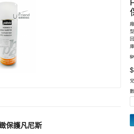
型
回
庫
$
$
兌
畫面細緻保護凡尼斯