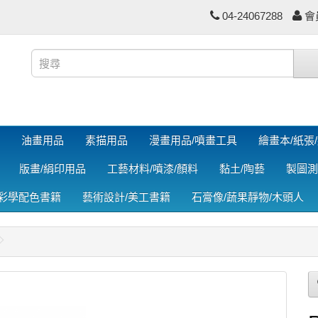
04-24067288
會
油畫用品
素描用品
漫畫用品/噴畫工具
繪畫本/紙張
版畫/絹印用品
工藝材料/噴漆/顏料
黏土/陶藝
製圖測
色彩學配色書籍
藝術設計/美工書籍
石膏像/蔬果靜物/木頭人