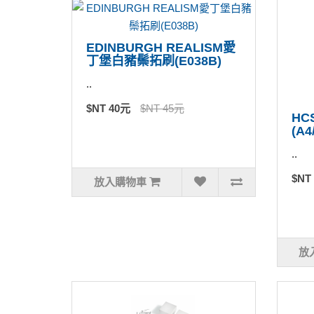
EDINBURGH REALISM愛
丁堡白豬鬃拓刷(E038B)
..
$NT 40元
$NT 45元
H
(A4
..
$NT
放入購物車
放