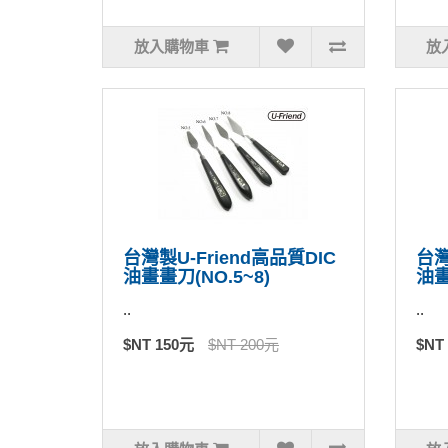
放入購物車
放
台灣製U-Friend高品質DIC
台灣
油畫畫刀(NO.5~8)
油畫
..
..
$NT 150元
$NT 200元
$NT