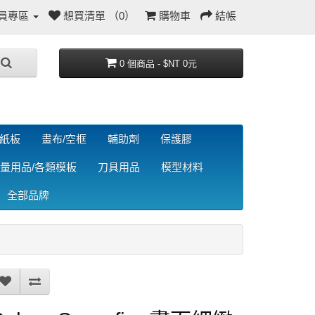
員專區
想買清單 （0）
購物車
結帳
0 個商品 - $NT 0元
/紙板
畫布/空框
輔助劑
保護膠
量用品/各類模板
刀具用品
模型材料
全部品牌