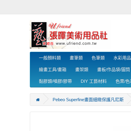
一般顏料類
畫筆類
色筆類
水彩用品
繪畫工具/畫箱
畫架類
畫板/作品袋/圖筒
黏膠類/噴膠/膠帶
DIY 工藝材料
色票/
Pebeo Superfine畫面細緻保護凡尼斯