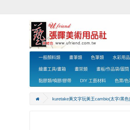
一般顏料類
畫筆類
色筆類
水彩用品
繪畫工具/畫箱
畫架類
畫板/作品袋/圖筒
黏膠類/噴膠/膠帶
DIY 工藝材料
色票/
kuretake美文字玩美王cambio(太字/黑色