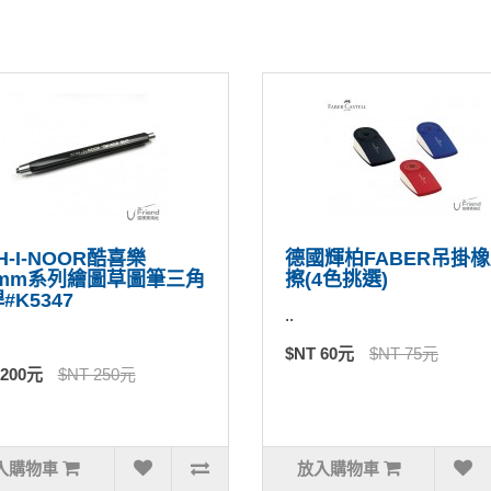
H-I-NOOR酷喜樂
德國輝柏FABER吊掛
6mm系列繪圖草圖筆三角
擦(4色挑選)
#K5347
..
$NT 60元
$NT 75元
 200元
$NT 250元
入購物車
放入購物車