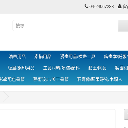
04-24067288
會
油畫用品
素描用品
漫畫用品/噴畫工具
繪畫本/紙張
版畫/絹印用品
工藝材料/噴漆/顏料
黏土/陶藝
製圖測
色彩學配色書籍
藝術設計/美工書籍
石膏像/蔬果靜物/木頭人
)