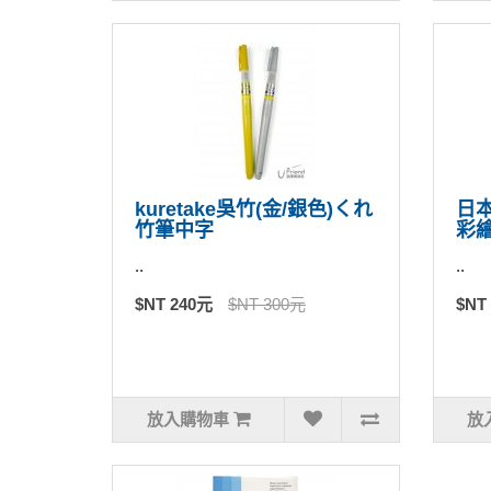
kuretake吳竹(金/銀色)くれ
日本
竹筆中字
彩繪
..
..
$NT 240元
$NT 300元
$NT
放入購物車
放