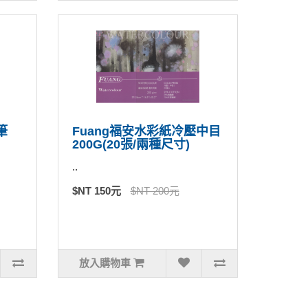
筆
Fuang福安水彩紙冷壓中目
200G(20張/兩種尺寸)
..
$NT 150元
$NT 200元
放入購物車