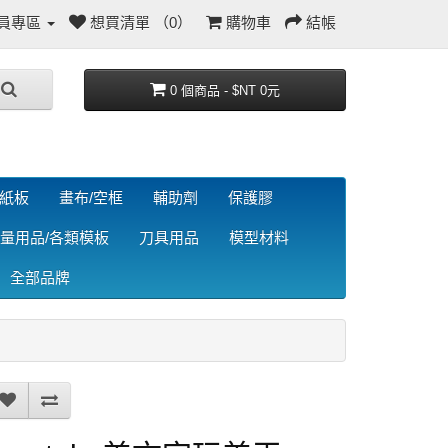
員專區
想買清單 （0）
購物車
結帳
0 個商品 - $NT 0元
/紙板
畫布/空框
輔助劑
保護膠
量用品/各類模板
刀具用品
模型材料
全部品牌