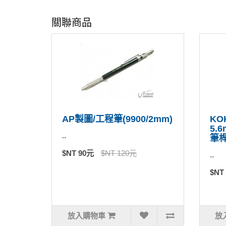
關聯商品
AP製圖/工程筆(9900/2mm)
KO
5.
..
筆桿
$NT 90元
$NT 120元
..
$NT
放入購物車
放