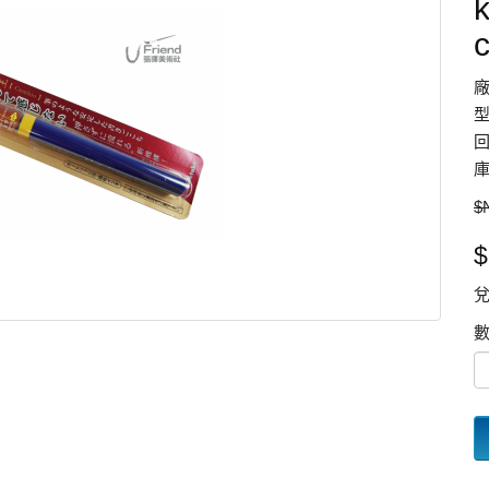
型
回
庫
$
$
兌