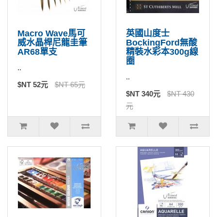
Macro Wave馬可
英國山度士
威水晶桿尼龍圭筆
BockingFord無酸
AR68單支
精裝水彩本300g線
圈
..
..
$NT 52元
$NT 65元
$NT 340元
$NT 430
元