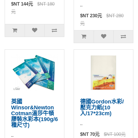
$NT 144元
$NT 180
..
元
$NT 230元
$NT 280
元
英國
德國Gordon水彩/
Winsor&Newton
壓克力紙(10
Cotman溫莎牛頓
入/17*23cm)
膠裝水彩本(190g/6
..
種尺寸)
$NT 70元
$NT 100元
..