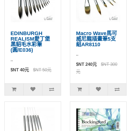
EDINBURGH
Macro Wave馬可
REALISM愛丁堡
威尼龍插畫筆5支
黑貂毛水彩筆
組AR8110
(圓/E036)
..
..
$NT 240元
$NT 300
$NT 40元
$NT 50元
元