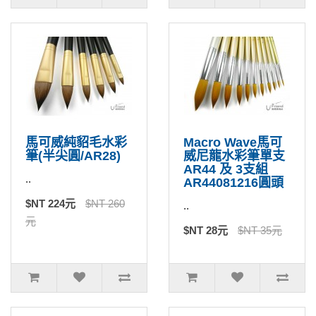
馬可威純貂毛水彩
Macro Wave馬可
筆(半尖圓/AR28)
威尼龍水彩筆單支
AR44 及 3支組
..
AR44081216圓頭
$NT 224元
$NT 260
..
元
$NT 28元
$NT 35元