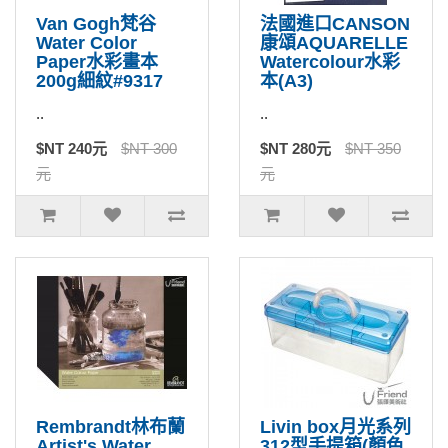
Van Gogh梵谷
法國進口CANSON
Water Color
康頌AQUARELLE
Paper水彩畫本
Watercolour水彩
200g細紋#9317
本(A3)
..
..
$NT 240元
$NT 300
$NT 280元
$NT 350
元
元
Rembrandt林布蘭
Livin box月光系列
Artist's Water
312型手提箱(顏色