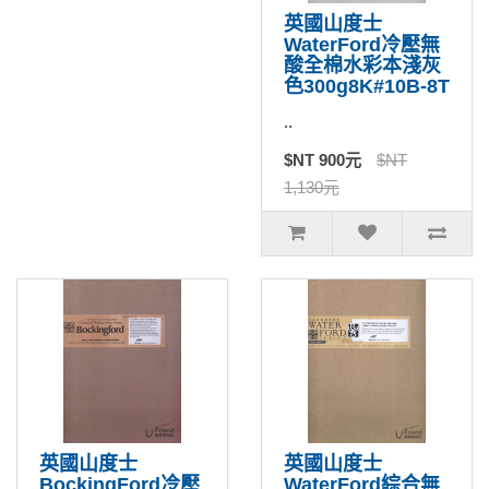
英國山度士
WaterFord冷壓無
酸全棉水彩本淺灰
色300g8K#10B-8T
..
$NT 900元
$NT
1,130元
英國山度士
英國山度士
BockingFord冷壓
WaterFord綜合無