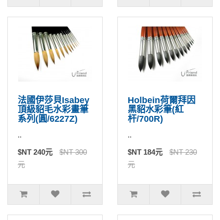
法國伊莎貝Isabey
Holbein荷爾拜因
頂級貂毛水彩畫筆
黑貂水彩筆(紅
系列(圓/6227Z)
杆/700R)
..
..
$NT 240元
$NT 300
$NT 184元
$NT 230
元
元