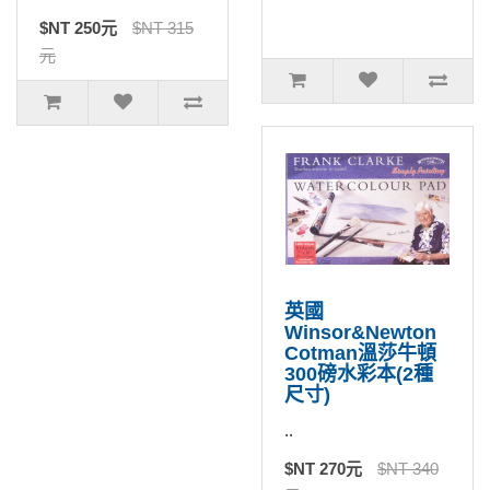
$NT 250元
$NT 315
元
英國
Winsor&Newton
Cotman溫莎牛頓
300磅水彩本(2種
尺寸)
..
$NT 270元
$NT 340