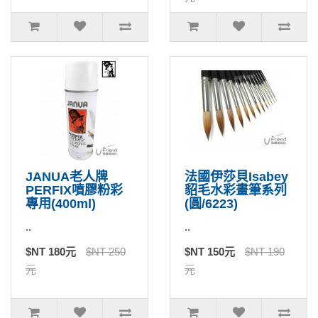
JANUA老人牌
法國伊莎貝Isabey
PERFIX噴膠粉彩
貂毛水彩畫筆系列
專用(400ml)
(圓/6223)
..
..
$NT 180元
$NT 250
$NT 150元
$NT 190
元
元