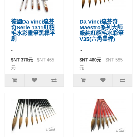
德國Da vinci達芬
Da Vinci達芬奇
奇Serie 1311紅貂
Maestro系列大師
毛水彩畫筆黑桿平
級純紅貂毛水彩筆
刷
V35(六角黑桿)
..
..
$NT 370元
$NT 465
$NT 460元
$NT 585
元
元