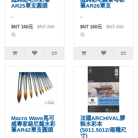
AR25單支圓頭
筆AR26單支
..
..
$NT 160元
$NT 200
$NT 160元
$NT 200
元
元
Macro Wave馬可
法國ARCHIVAL膠
威專家級尼龍水彩
裝水彩本
筆AR42單支圓頭
(5011.5012/兩種尺
寸)