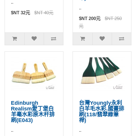
..
..
$NT 32元
$NT 40元
$NT 200元
$NT 250
元
Edinburgh
台灣Youngly永利
Realism愛丁堡白
白羊毛水彩.國畫排
羊毫水彩原木杆排
刷(118/翡翠綠筆
刷(E043)
桿)
..
..