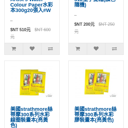
Colour Paper水彩
隨機)
本300g20張入#W
..
..
$NT 200元
$NT 250
$NT 510元
$NT 600
元
元
美國strathmore絲
美國strathmore絲
蒂摩300系列水彩
蒂摩300系列水彩
線圈裝畫本(亮黃
膠裝畫本(亮黃色)
色)