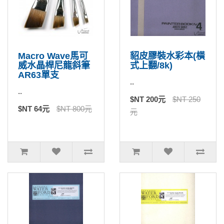
Macro Wave馬可
貂皮膠裝水彩本(橫
威水晶桿尼龍斜筆
式上翻/8k)
AR63單支
..
..
$NT 200元
$NT 250
$NT 64元
$NT 800元
元