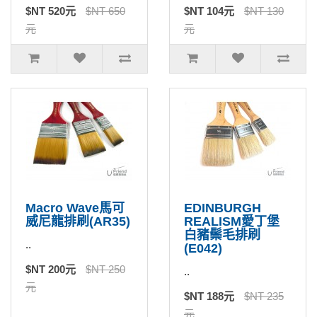
$NT 520元
$NT 650
$NT 104元
$NT 130
元
元
Macro Wave馬可
EDINBURGH
威尼龍排刷(AR35)
REALISM愛丁堡
白豬鬃毛排刷
..
(E042)
$NT 200元
$NT 250
..
元
$NT 188元
$NT 235
元