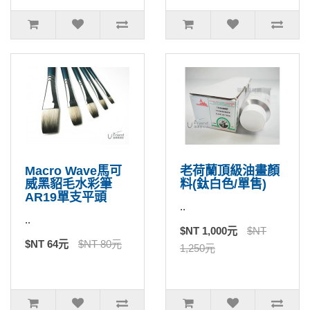
Macro Wave馬可
老荷蘭頂級油畫顏
威黑貂毛水彩筆
料(鈦白色/單售)
AR19單支平頭
..
..
$NT 1,000元
$NT
$NT 64元
$NT 80元
1,250元