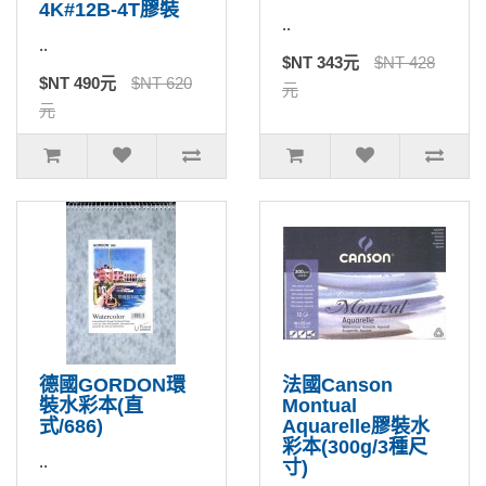
4K#12B-4T膠裝
..
..
$NT 343元
$NT 428
$NT 490元
$NT 620
元
元
德國GORDON環
法國Canson
裝水彩本(直
Montual
式/686)
Aquarelle膠裝水
彩本(300g/3種尺
..
寸)