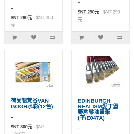
..
..
$NT 290元
$NT 290
$NT 280元
$NT 350
元
元
荷蘭製梵谷VAN
EDINBURGH
GOGH水彩(12色)
REALISM愛丁堡
野豬鬃油畫筆
..
(平/E047A)
$NT 800元
$NT
..