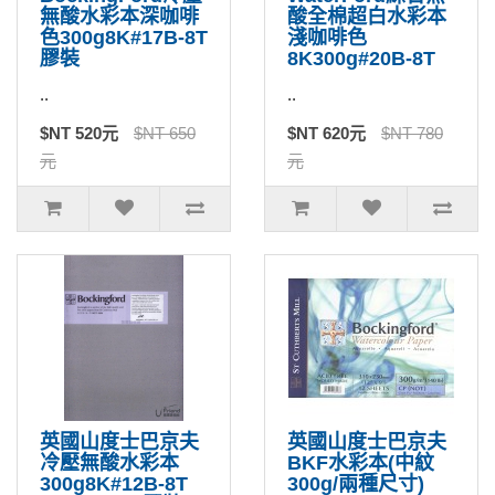
無酸水彩本深咖啡
酸全棉超白水彩本
色300g8K#17B-8T
淺咖啡色
膠裝
8K300g#20B-8T
..
..
$NT 520元
$NT 650
$NT 620元
$NT 780
元
元
英國山度士巴京夫
英國山度士巴京夫
冷壓無酸水彩本
BKF水彩本(中紋
300g8K#12B-8T
300g/兩種尺寸)