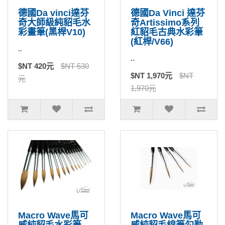
德國Da vinci達芬
德國Da Vinci 達芬
奇大師級純貂毛水
奇Artissimo系列
彩畫筆(黑桿V10)
紅貂毛古典水彩筆
(紅桿/V66)
..
..
$NT 420元
$NT 530
$NT 1,970元
$NT
元
1,970元
Macro Wave馬可
Macro Wave馬可
威純貂毛水彩筆
威純貂毛線筆勾勒