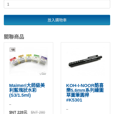
放入購物車
關聯商品
Maimeri大師級美
KOH-I-NOOR酷喜
利藍塊狀水彩
樂5.6mm系列繪圖
(S3/1.5ml)
草圖筆圓桿
#K5301
..
..
$NT 228元
$NT 280