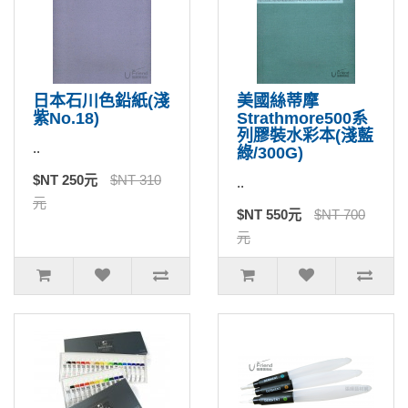
日本石川色鉛紙(淺
美國絲蒂摩
紫No.18)
Strathmore500系
列膠裝水彩本(淺藍
..
綠/300G)
$NT 250元
$NT 310
..
元
$NT 550元
$NT 700
元