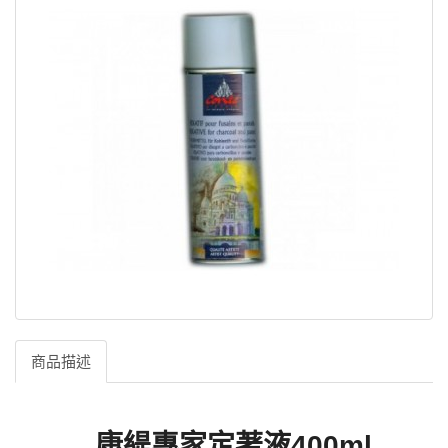
商品描述
康緹專家定著液400ml