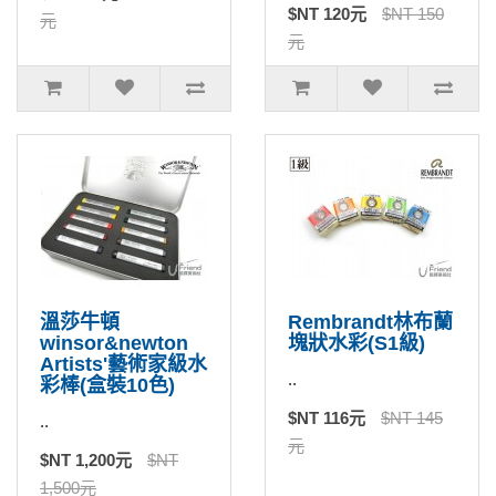
$NT 120元
$NT 150
元
元
溫莎牛頓
Rembrandt林布蘭
winsor&newton
塊狀水彩(S1級)
Artists'藝術家級水
..
彩棒(盒裝10色)
$NT 116元
$NT 145
..
元
$NT 1,200元
$NT
1,500元