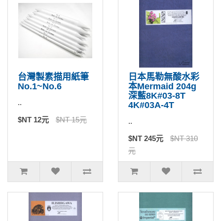
台灣製素描用紙筆
日本馬勒無酸水彩
No.1~No.6
本Mermaid 204g
深藍8K#03-8T
..
4K#03A-4T
$NT 12元
$NT 15元
..
$NT 245元
$NT 310
元