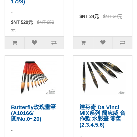
1728)
..
..
$NT 24元
$NT 30元
$NT 520元
$NT 650
元
Butterfly玫瑰畫筆
達芬奇 Da Vinci
(A10166/
MIX系列 簡忠威 合
圓/No.0~20)
作款 水彩筆 零售
(2.3.4.5.6)
..
..