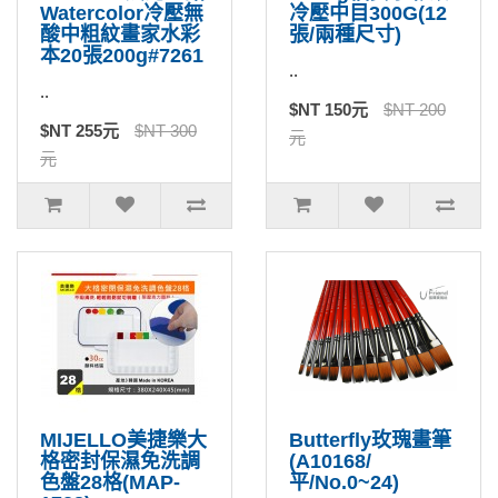
Watercolor冷壓無
冷壓中目300G(12
酸中粗紋畫家水彩
張/兩種尺寸)
本20張200g#7261
..
..
$NT 150元
$NT 200
$NT 255元
$NT 300
元
元
MIJELLO美捷樂大
Butterfly玫瑰畫筆
格密封保濕免洗調
(A10168/
色盤28格(MAP-
平/No.0~24)