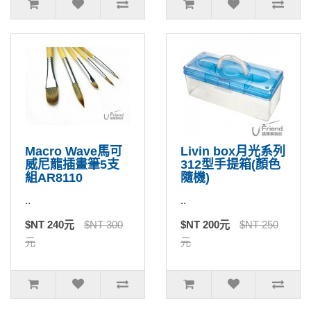
Macro Wave馬可
Livin box月光系列
威尼龍插畫筆5支
312型手提箱(顏色
組AR8110
隨機)
..
..
$NT 240元
$NT 300
$NT 200元
$NT 250
元
元