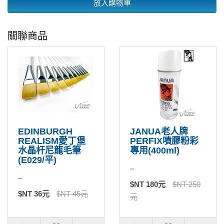
放入購物車
關聯商品
EDINBURGH
JANUA老人牌
REALISM愛丁堡
PERFIX噴膠粉彩
水晶杆尼龍毛筆
專用(400ml)
(E029/平)
..
..
$NT 180元
$NT 250
$NT 36元
$NT 45元
元