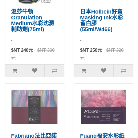
溫莎牛頓
日本Holbein好賓
Granulation
Masking Ink水彩
Medium水彩沈澱
留白膠
輔助劑(75ml)
(55ml/W466)
..
..
$NT 240元
$NT 300
$NT 250元
$NT 320
元
元
Fabriano法比亞諾
Fuang福安水彩紙