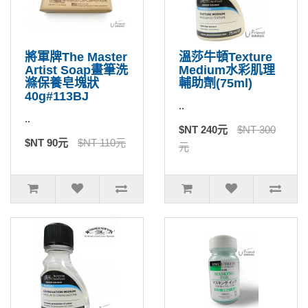
將軍牌The Master
溫莎牛頓Texture
Artist Soap畫筆洗
Medium水彩肌理
滌保養皂塊狀
輔助劑(75ml)
40g#113BJ
..
..
$NT 240元
$NT 300
$NT 90元
$NT 110元
元