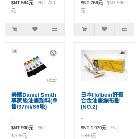
$NT 584元
$NT 730
$NT 768元
$NT 960
元
元
美國Daniel Smith
日本Holbein好賓
專家級油畫顏料(單
合金油畫繃布鉗
售/37ml/S6級)
(NO.2)
..
..
$NT 900元
$NT
$NT 1,070元
$NT
1,125元
1,340元