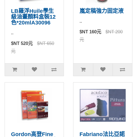
LB羅浮Huile學生
嵐定稿強力固定液
級油畫顏料盒裝12
..
色*20mlA30096
$NT 160元
$NT 200
..
元
$NT 520元
$NT 650
元
Gordon高登Fine
Fabriano法比亞諾