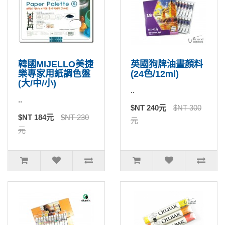
韓國MIJELLO美捷
英國狗牌油畫顏料
樂專家用紙調色盤
(24色/12ml)
(大/中/小)
..
..
$NT 240元
$NT 300
$NT 184元
$NT 230
元
元