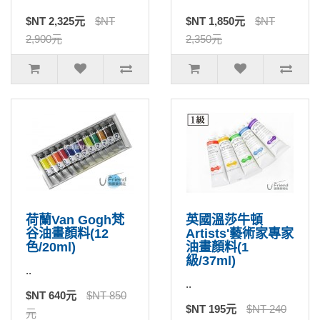
$NT 2,325元
$NT
$NT 1,850元
$NT
2,900元
2,350元
荷蘭Van Gogh梵
英國溫莎牛頓
谷油畫顏料(12
Artists'藝術家專家
色/20ml)
油畫顏料(1
級/37ml)
..
..
$NT 640元
$NT 850
$NT 195元
$NT 240
元