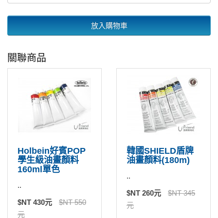
放入購物車
關聯商品
Holbein好賓POP
韓國SHIELD盾牌
學生級油畫顏料
油畫顏料(180m)
160ml單色
..
..
$NT 260元
$NT 345
$NT 430元
$NT 550
元
元