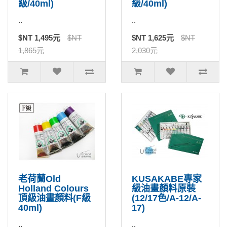
級/40ml)
級/40ml)
..
..
$NT 1,495元
$NT
$NT 1,625元
$NT
1,865元
2,030元
老荷蘭Old
KUSAKABE專家
Holland Colours
級油畫顏料原裝
頂級油畫顏料(F級
(12/17色/A-12/A-
40ml)
17)
..
..