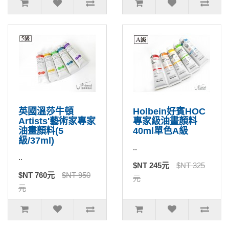
英國溫莎牛頓
Holbein好賓HOC
Artists'藝術家專家
專家級油畫顏料
油畫顏料(5
40ml單色A級
級/37ml)
..
..
$NT 245元
$NT 325
$NT 760元
$NT 950
元
元