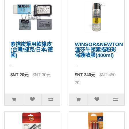
素描炭筆用軟橡皮
WINSOR&NEWTON
(台灣/捷克/日本/德
溫莎牛頓素描粉彩
國)
保護噴膠(400ml)
..
..
$NT 20元
$NT 30元
$NT 340元
$NT 450
元