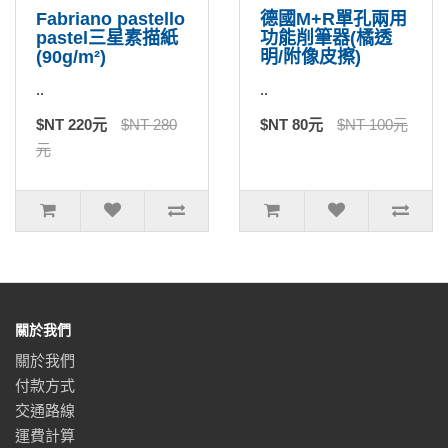
Fabriano pastello
德國M+R單孔兩用
pastel三星素描紙
功能削筆器(橘透
(90g/m²)
明/附像皮擦)
..
..
$NT 220元
$NT 280
$NT 80元
$NT 100元
元
關於我們
關於我們
付款方式
交通路線
運費計算