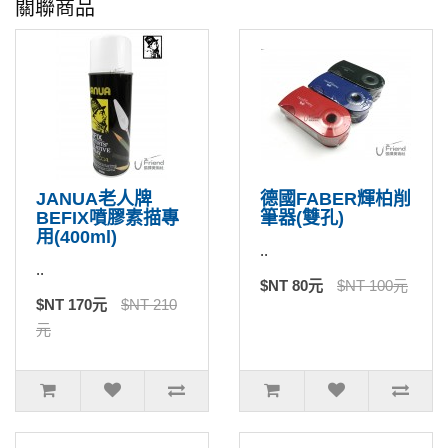
關聯商品
JANUA老人牌
德國FABER輝柏削
BEFIX噴膠素描專
筆器(雙孔)
用(400ml)
..
..
$NT 80元
$NT 100元
$NT 170元
$NT 210
元