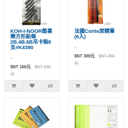
KOH-I-NOOR酷喜
法國Conte炭精筆
樂方形鉛條
(6入)
2B.4B.6B吊卡裝6
..
支#K4390
$NT 300元
$NT 360
..
元
$NT 160元
$NT 200
元