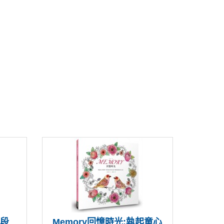
一段
Memory回憶時光:執起童心