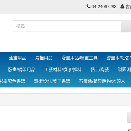
04-24067288
會
油畫用品
素描用品
漫畫用品/噴畫工具
繪畫本/紙張
版畫/絹印用品
工藝材料/噴漆/顏料
黏土/陶藝
製圖測
色彩學配色書籍
藝術設計/美工書籍
石膏像/蔬果靜物/木頭人