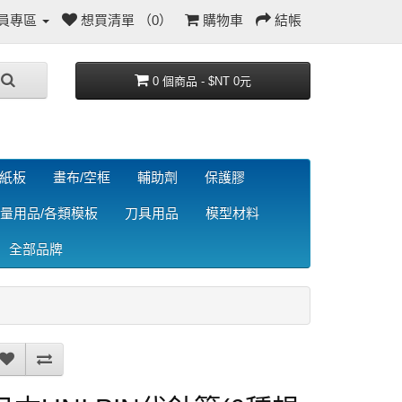
員專區
想買清單 （0）
購物車
結帳
0 個商品 - $NT 0元
/紙板
畫布/空框
輔助劑
保護膠
量用品/各類模板
刀具用品
模型材料
全部品牌