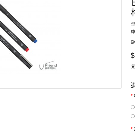
型
庫
$
兌