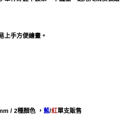
易上手方便繪畫。
mm / 2種顏色 ，
藍
/
紅
單支販售