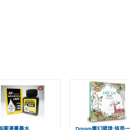
P製圖漫畫墨水
Dream魔幻國境:這是