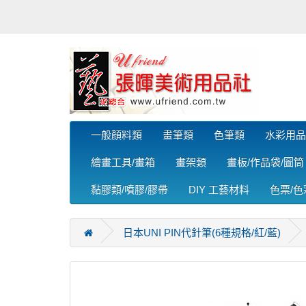
一般顏料類
畫筆類
色筆類
水彩用品
繪畫工具/畫箱
畫架類
畫板/作品袋/圖筒
黏膠類/噴膠/膠帶
DIY 工藝材料
色票/
日本UNI PIN代針筆(6種規格/紅/藍)