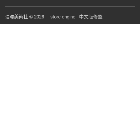
張暉美術社 © 2026
store engine
中文版修整