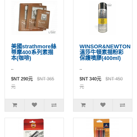
美國strathmore絲
WINSOR&NEWTON
蒂摩400系列素描
溫莎牛頓素描粉彩
本(咖啡)
保護噴膠(400ml)
..
..
$NT 290元
$NT 365
$NT 340元
$NT 450
元
元