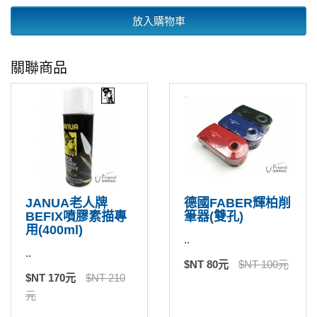
放入購物車
關聯商品
JANUA老人牌
德國FABER輝柏削
BEFIX噴膠素描專
筆器(雙孔)
用(400ml)
..
..
$NT 80元
$NT 100元
$NT 170元
$NT 210
元