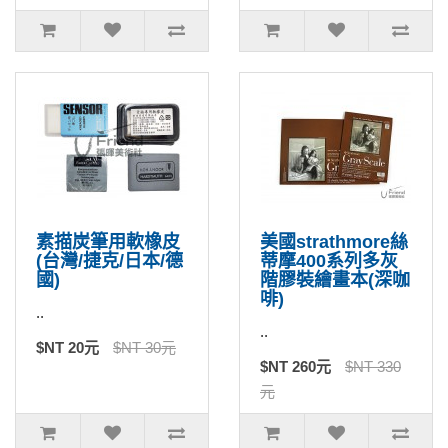
素描炭筆用軟橡皮
美國strathmore絲
(台灣/捷克/日本/德
蒂摩400系列多灰
國)
階膠裝繪畫本(深咖
啡)
..
..
$NT 20元
$NT 30元
$NT 260元
$NT 330
元