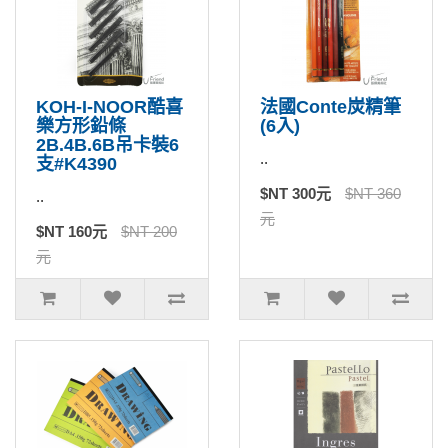
KOH-I-NOOR酷喜
法國Conte炭精筆
樂方形鉛條
(6入)
2B.4B.6B吊卡裝6
..
支#K4390
$NT 300元
$NT 360
..
元
$NT 160元
$NT 200
元