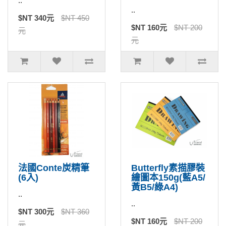
..
..
$NT 340元
$NT 450
$NT 160元
$NT 200
元
元
法國Conte炭精筆
Butterfly素描膠裝
(6入)
繪圖本150g(藍A5/
黃B5/綠A4)
..
..
$NT 300元
$NT 360
$NT 160元
$NT 200
元