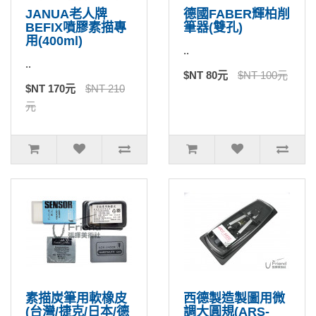
JANUA老人牌
德國FABER輝柏削
BEFIX噴膠素描專
筆器(雙孔)
用(400ml)
..
..
$NT 80元
$NT 100元
$NT 170元
$NT 210
元
素描炭筆用軟橡皮
西德製造製圖用微
(台灣/捷克/日本/德
調大圓規(ARS-