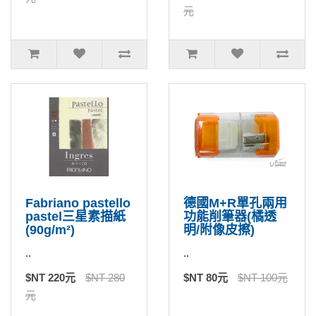
元
Fabriano pastello
德國M+R單孔兩用
pastel三星素描紙
功能削筆器(橘透
(90g/m²)
明/附像皮擦)
..
..
$NT 220元
$NT 280
$NT 80元
$NT 100元
元