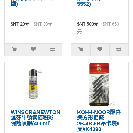
國)
5552)
..
..
$NT 20元
$NT 30元
$NT 500元
$NT 650
元
WINSOR&NEWTON
KOH-I-NOOR酷喜
溫莎牛頓素描粉彩
樂方形鉛條
保護噴膠(400ml)
2B.4B.6B吊卡裝6
支#K4390