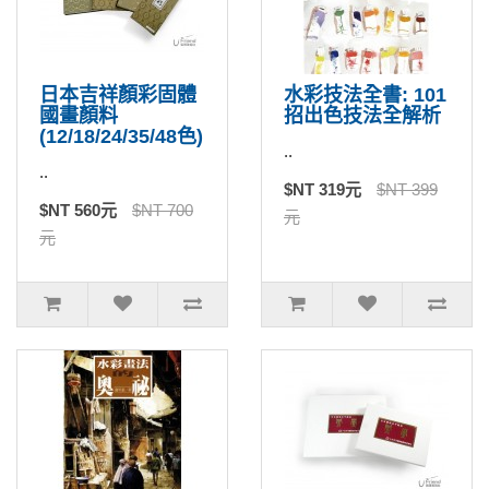
日本吉祥顏彩固體
水彩技法全書: 101
國畫顏料
招出色技法全解析
(12/18/24/35/48色)
..
..
$NT 319元
$NT 399
$NT 560元
$NT 700
元
元