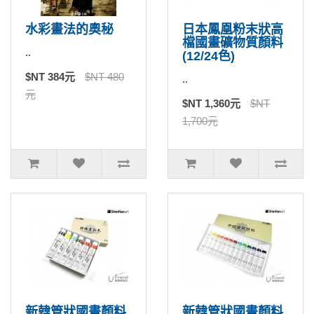
水彩畫法的奧秘
日本鳳凰粉末狀高
檔國畫礦物質顏料
..
(12/24色)
$NT 384元
$NT 480
..
元
$NT 1,360元
$NT
1,700元
新韓管狀國畫顏料
新韓管狀國畫顏料