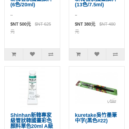
(6色/20ml)
(13色/7.5ml)
..
..
$NT 500元
$NT 625
$NT 380元
$NT 480
元
元
Shinhan新韓專家
kuretake吳竹墨筆
級管狀韓國畫彩色
中字(黑色#22)
顏料單色20ml A級