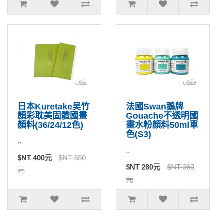
日本Kuretake吴竹
法國Swan鵝牌
顏彩耽美固體國畫
Gouache不透明國
顏料(36/24/12色)
畫水粉顏料50ml單
色(S3)
..
..
$NT 400元
$NT 550
$NT 280元
$NT 360
元
元