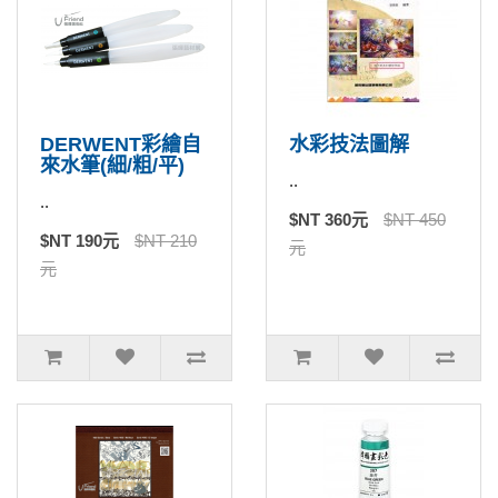
DERWENT彩繪自
水彩技法圖解
來水筆(細/粗/平)
..
..
$NT 360元
$NT 450
$NT 190元
$NT 210
元
元