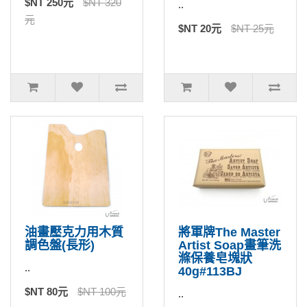
$NT 250元
$NT 320
..
元
$NT 20元
$NT 25元
油畫壓克力用木質
將軍牌The Master
調色盤(長形)
Artist Soap畫筆洗
滌保養皂塊狀
..
40g#113BJ
$NT 80元
$NT 100元
..