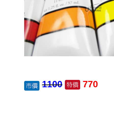
1100
770