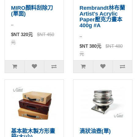
MIRO顏料刮除刀
Rembrandt林布蘭
(單面)
Artist's Acrylic
Paper壓克力畫本
..
400g #A
$NT 320元
$NT 450
..
元
$NT 380元
$NT 480
元
基本款木製方形畫
滴狀油壺(單)