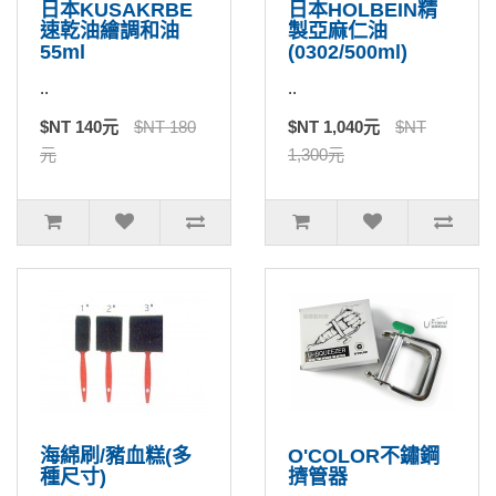
日本KUSAKRBE
日本HOLBEIN精
速乾油繪調和油
製亞麻仁油
55ml
(0302/500ml)
..
..
$NT 140元
$NT 180
$NT 1,040元
$NT
元
1,300元
海綿刷/豬血糕(多
O'COLOR不鏽鋼
種尺寸)
擠管器