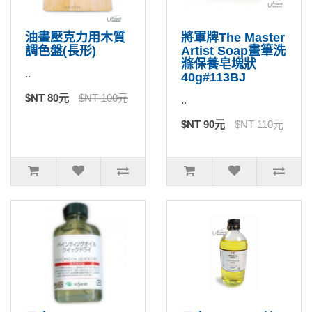
油畫壓克力用木質
將軍牌The Master
調色盤(長形)
Artist Soap畫筆洗
滌保養皂塊狀
..
40g#113BJ
$NT 80元
$NT 100元
..
$NT 90元
$NT 110元