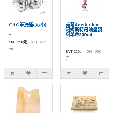
G&G筆洗桶(大/小)
荷蘭Amsterdam
阿姆斯特丹油畫顏
..
料單色200ml
$NT 250元
$NT 320
..
元
$NT 220元
$NT 280
元