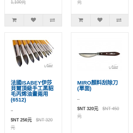
1,100元
元
法國ISABEY伊莎
MIRO顏料刮除刀
貝爾頂級手工黑貂
(單面)
毛丙烯油畫兩用
..
(6512)
$NT 320元
$NT 450
..
元
$NT 256元
$NT 320
元