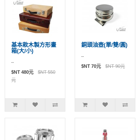
基本款木製方形畫
銅頭油壺(單/雙/圓)
箱(大/小)
..
..
$NT 70元
$NT 90元
$NT 480元
$NT 550
元