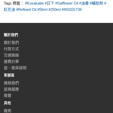
Tags 標籤：
#Kusakabe #日下 #Safflower Oil #油畫 #輔助劑 #
紅花油 #Refined Oil #55ml #250ml #493331736
關於我們
關於我們
付款方式
交通路線
運費計算
退、換貨說明
客服區
連絡我們
退換服務
導覽
其他
廠商