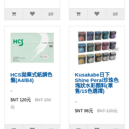
HCS拋棄式紙調色
Kusakabe日下
盤(A4/B4)
Shine Peral珍珠色
塊狀水彩顏料(單
..
售/15色選擇)
$NT 120元
$NT 150
..
元
$NT 96元
$NT 120元