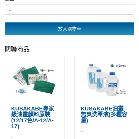
放入購物車
關聯商品
KUSAKABE專家
KUSAKABE油畫
級油畫顏料原裝
無臭洗筆液(多種容
(12/17色/A-12/A-
量)
17)
..
..