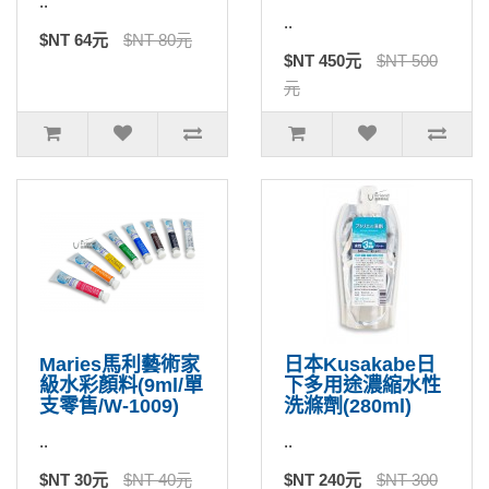
..
..
$NT 64元
$NT 80元
$NT 450元
$NT 500
元
Maries馬利藝術家
日本Kusakabe日
級水彩顏料(9ml/單
下多用途濃縮水性
支零售/W-1009)
洗滌劑(280ml)
..
..
$NT 30元
$NT 40元
$NT 240元
$NT 300