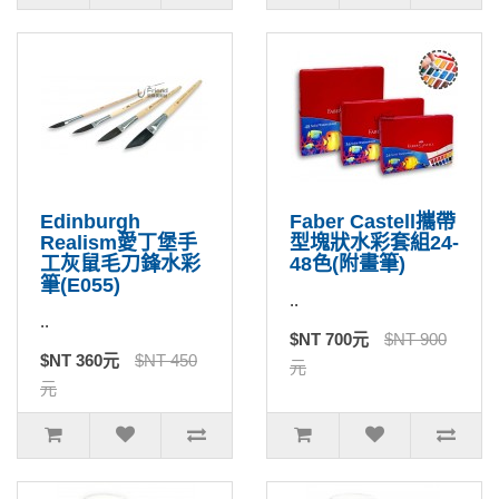
Edinburgh
Faber Castell攜帶
Realism愛丁堡手
型塊狀水彩套組24-
工灰鼠毛刀鋒水彩
48色(附畫筆)
筆(E055)
..
..
$NT 700元
$NT 900
$NT 360元
$NT 450
元
元