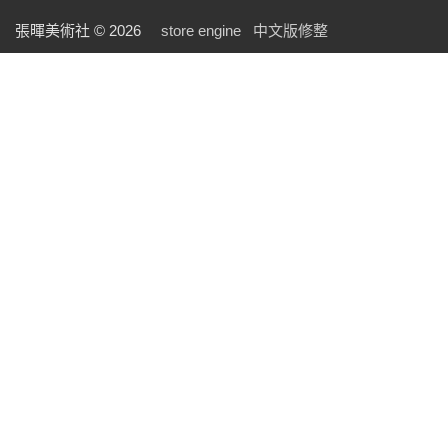
張暉美術社 © 2026
store engine
中文版修整