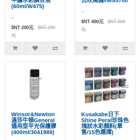
牛膽水彩調合液
式吹風機#MS5700
(60ml/W475)
..
..
$NT 400元
$NT 500
$NT 200元
$NT 250
元
元
Winsor&Newton
Kusakabe日下
溫莎牛頓General
Shine Peral珍珠色
通用型平光保護膠
塊狀水彩顏料(單
(400ml/3041989)
售/15色選擇)