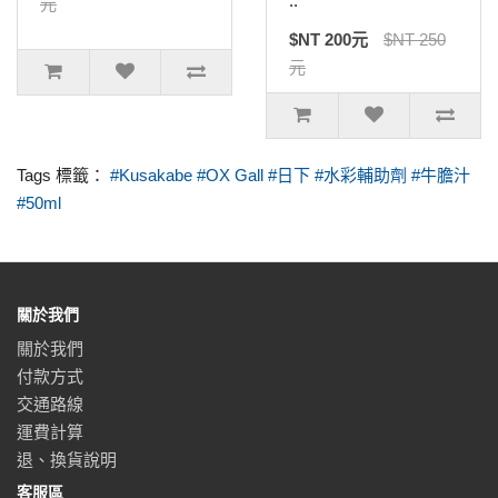
..
元
$NT 200元
$NT 250
元
Tags 標籤：
#Kusakabe #OX Gall #日下 #水彩輔助劑 #牛膽汁
#50ml
關於我們
關於我們
付款方式
交通路線
運費計算
退、換貨說明
客服區