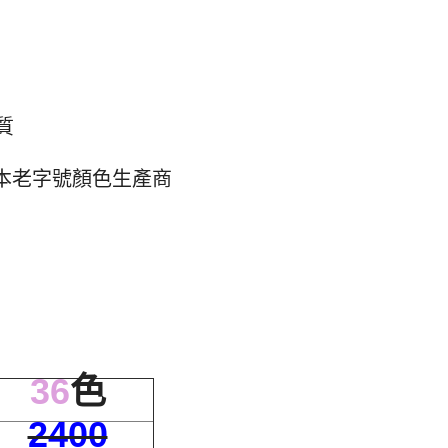
質
為日本老字號顏色生產商
36
色
2400