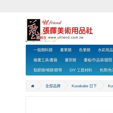
一般顏料類
畫筆類
色筆類
水彩用品
繪畫工具/畫箱
畫架類
畫板/作品袋/圖筒
黏膠類/噴膠/膠帶
DIY 工藝材料
色票/
全部品牌
Kusakabe 日下
K