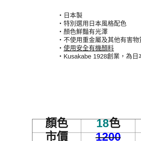
・日本製
・特別選用日本風格配色
・顏色鮮豔有光澤
・不使用重金屬及其他有害物
・
使用安全有機顏料
・Kusakabe 1928創業，
顏色
18
色
市價
1200