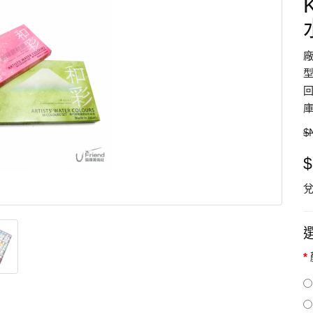
型
回
庫
$
$
兌