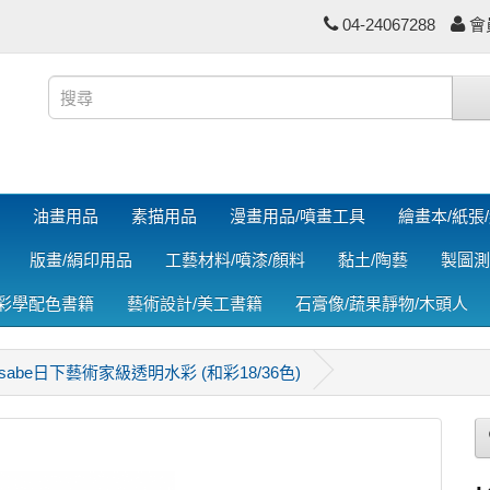
04-24067288
會
油畫用品
素描用品
漫畫用品/噴畫工具
繪畫本/紙張
版畫/絹印用品
工藝材料/噴漆/顏料
黏土/陶藝
製圖測
色彩學配色書籍
藝術設計/美工書籍
石膏像/蔬果靜物/木頭人
usabe日下藝術家級透明水彩 (和彩18/36色)