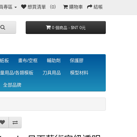
員專區
想買清單 （0）
購物車
結帳
0 個商品 - $NT 0元
/紙板
畫布/空框
輔助劑
保護膠
量用品/各類模板
刀具用品
模型材料
全部品牌