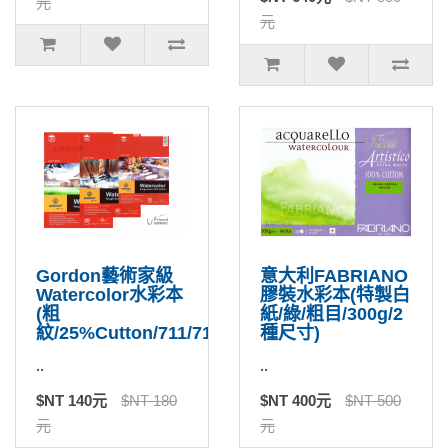
元
元
Gordon藝術家級
意大利FABRIANO
Watercolor水彩本
膠裝水彩本(特製白
(粗
紙/綠/粗目/300g/2
紋/25%Cutton/711/715/717)
種尺寸)
..
..
$NT 140元
$NT 180
$NT 400元
$NT 500
元
元