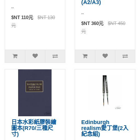
(A2/A3)
..
..
$NT 110元
$NT 130
$NT 360元
$NT 450
元
元
日本水彩紙膠裝繪
Edinburgh
圖本(R70/三種尺
realism愛丁堡(2入
寸)
紀念組)