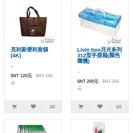
克利斯便利背袋
Livin box月光系列
(4K)
312型手提箱(顏色
隨機)
..
..
$NT 120元
$NT 150
$NT 200元
$NT 250
元
元