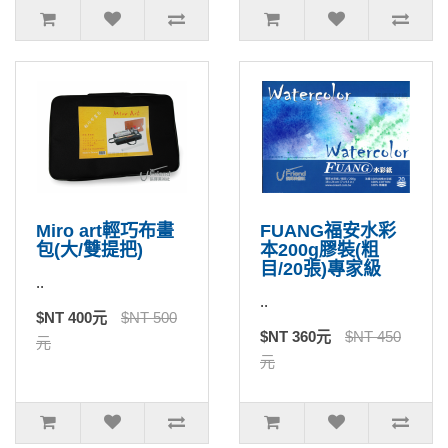
Miro art輕巧布畫
FUANG福安水彩
包(大/雙提把)
本200g膠裝(粗
目/20張)專家級
..
..
$NT 400元
$NT 500
$NT 360元
$NT 450
元
元