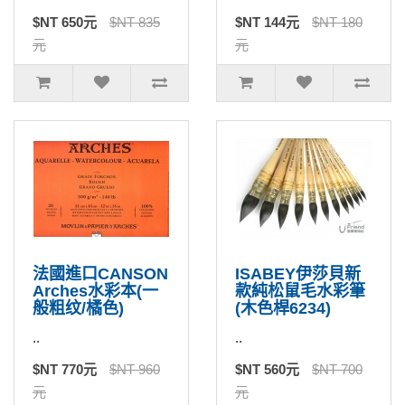
$NT 650元
$NT 835
$NT 144元
$NT 180
元
元
法國進口CANSON
ISABEY伊莎貝新
Arches水彩本(一
款純松鼠毛水彩筆
般粗纹/橘色)
(木色桿6234)
..
..
$NT 770元
$NT 960
$NT 560元
$NT 700
元
元