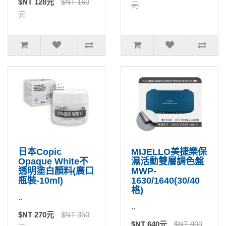
$NT 128元
$NT 160
元
元
日本Copic
MIJELLO美捷樂保
Opaque White不
濕活動雙層調色盤
透明塗白顏料(廣口
MWP-
瓶裝-10ml)
1630/1640(30/40
格)
..
..
$NT 270元
$NT 350
$NT 640元
$NT 800