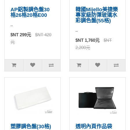
AP鋁製調色盤30
韓國Mijello美捷樂
格26格20格E00
專家級防彈玻璃水
彩調色盤(55格)
..
..
$NT 299元
$NT 420
$NT 1,760元
$NT
元
2,200元
塑膠調色盤(30格)
透明內頁作品袋