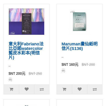
意大利Fabriano法
Maruman畫仙紙明
比亞諾watercolor
信片(S136)
藍皮水彩本(明信
..
片)
$NT 160元
$NT 200
..
元
$NT 200元
$NT 250
元