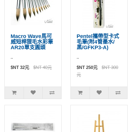
Macro Wave馬可
Pentel攜帶型卡式
威短桿狸毛水彩筆
毛筆(附4管墨水/
AR20單支圓頭
黑/GFKP3-A)
..
..
$NT 32元
$NT 40元
$NT 250元
$NT 300
元