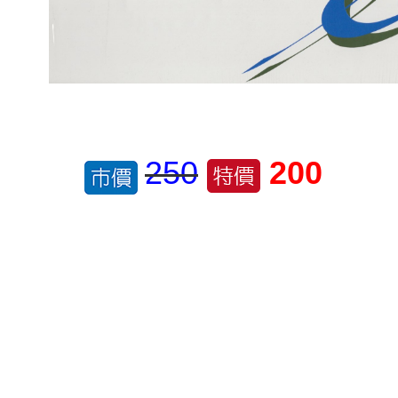
250
200