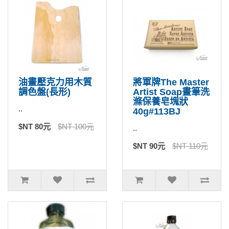
油畫壓克力用木質
將軍牌The Master
調色盤(長形)
Artist Soap畫筆洗
滌保養皂塊狀
..
40g#113BJ
$NT 80元
$NT 100元
..
$NT 90元
$NT 110元