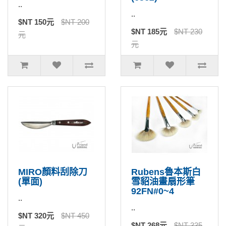
..
..
$NT 150元
$NT 200
$NT 185元
$NT 230
元
元
MIRO顏料刮除刀
Rubens魯本斯白
(單面)
雪貂油畫扇形筆
92FN#0~4
..
..
$NT 320元
$NT 450
$NT 268元
$NT 335