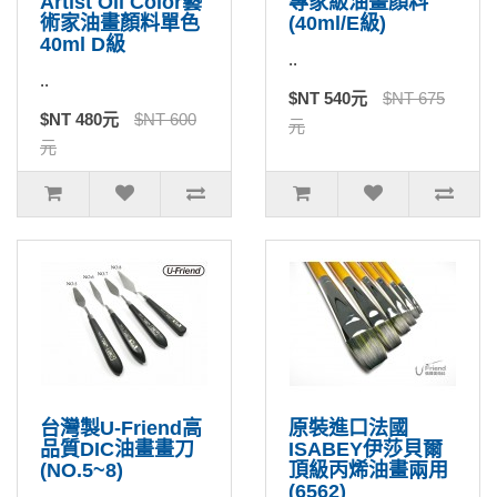
Artist Oil Color藝
專家級油畫顏料
術家油畫顏料單色
(40ml/E級)
40ml D級
..
..
$NT 540元
$NT 675
$NT 480元
$NT 600
元
元
台灣製U-Friend高
原裝進口法國
品質DIC油畫畫刀
ISABEY伊莎貝爾
(NO.5~8)
頂級丙烯油畫兩用
(6562)