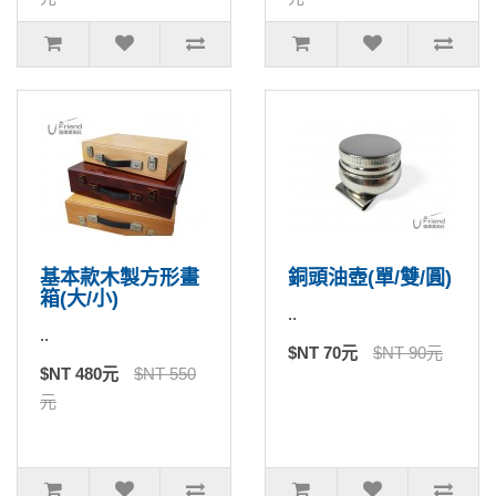
基本款木製方形畫
銅頭油壺(單/雙/圓)
箱(大/小)
..
..
$NT 70元
$NT 90元
$NT 480元
$NT 550
元