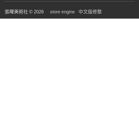
張暉美術社 © 2026
store engine
中文版修整