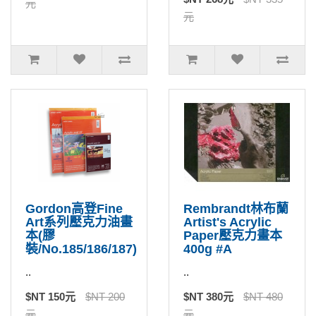
元
元
Gordon高登Fine
Rembrandt林布蘭
Art系列壓克力油畫
Artist's Acrylic
本(膠
Paper壓克力畫本
裝/No.185/186/187)
400g #A
..
..
$NT 150元
$NT 200
$NT 380元
$NT 480
元
元