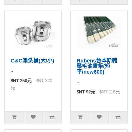
G&G筆洗桶(大/小)
Rubens魯本斯豬
鬃毛油畫筆(短
..
平/new600)
$NT 250元
$NT 320
..
元
$NT 92元
$NT 116元