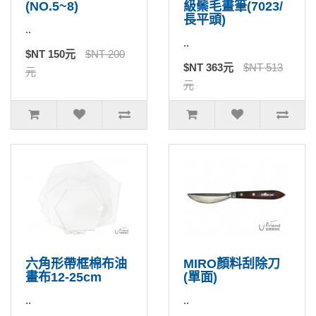
(NO.5~8)
級鬃毛畫筆(7023/
長平頭)
..
..
$NT 150元
$NT 200
$NT 363元
$NT 513
元
元
六角形帶框棉布油
MIRO顏料刮除刀
畫布12-25cm
(單面)
..
..