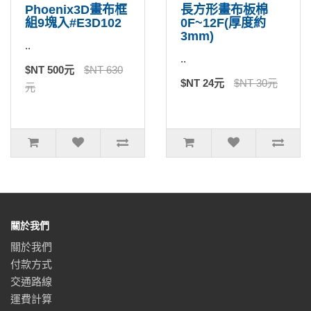
Phoenix3D畫布框
長方形畫布板棉
組9塊入#E3D102
0F~12F(厚度約
3mm)
..
..
$NT 500元
$NT 630
$NT 24元
$NT 30元
元
關於我們
關於我們
付款方式
交通路線
運費計算