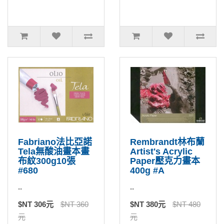
Fabriano法比亞諾
Rembrandt林布蘭
Tela無酸油畫本畫
Artist's Acrylic
布紋300g10張
Paper壓克力畫本
#680
400g #A
..
..
$NT 306元
$NT 360
$NT 380元
$NT 480
元
元