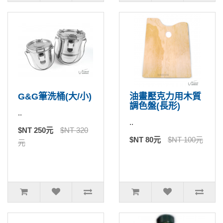
G&G筆洗桶(大/小)
油畫壓克力用木質
調色盤(長形)
..
..
$NT 250元
$NT 320
$NT 80元
$NT 100元
元