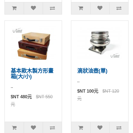
基本款木製方形畫
滴狀油壺(單)
箱(大/小)
..
..
$NT 100元
$NT 120
$NT 480元
$NT 550
元
元