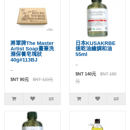
將軍牌The Master
日本KUSAKRBE
Artist Soap畫筆洗
速乾油繪調和油
滌保養皂塊狀
55ml
40g#113BJ
..
..
$NT 140元
$NT 180
$NT 90元
$NT 110元
元