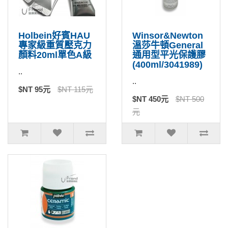
Holbein好賓HAU
Winsor&Newton
專家級重質壓克力
溫莎牛頓General
顏料20ml單色A級
通用型平光保護膠
(400ml/3041989)
..
..
$NT 95元
$NT 115元
$NT 450元
$NT 500
元