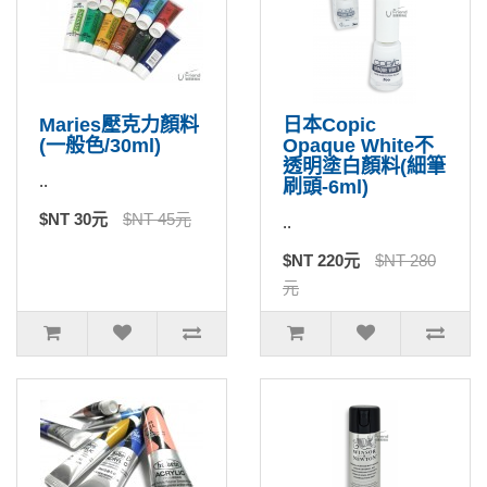
Maries壓克力顏料
日本Copic
(一般色/30ml)
Opaque White不
透明塗白顏料(細筆
..
刷頭-6ml)
$NT 30元
$NT 45元
..
$NT 220元
$NT 280
元