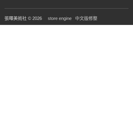
張暉美術社 © 2026
store engine
中文版修整