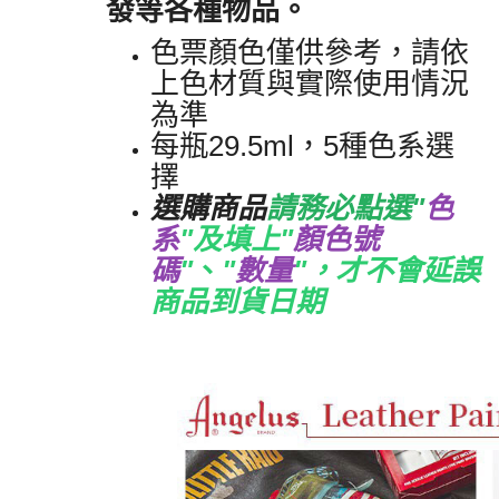
發等各種物品。
色票顏色僅供參考
，
請依
上色材質與實際使用情況
為準
每瓶29.5ml
，
5種色系選
擇
選購商品
請務必點選"
色
系
"及填上"
顏色號
碼
"
、
"
數量
"
，才不會延誤
商品到貨日期