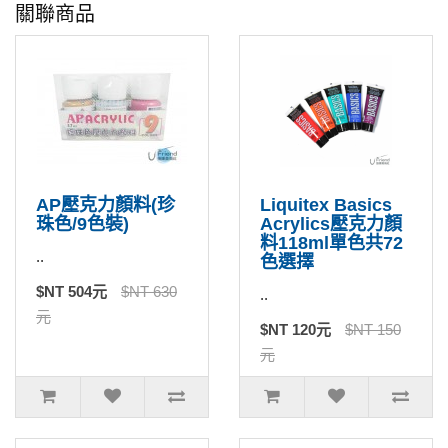
關聯商品
AP壓克力顏料(珍
Liquitex Basics
珠色/9色裝)
Acrylics壓克力顏
料118ml單色共72
..
色選擇
$NT 504元
$NT 630
..
元
$NT 120元
$NT 150
元