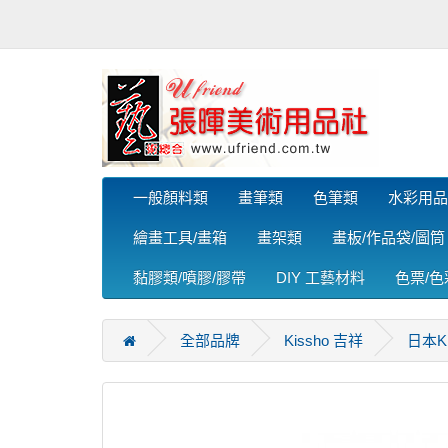
一般顏料類
畫筆類
色筆類
水彩用品
繪畫工具/畫箱
畫架類
畫板/作品袋/圖筒
黏膠類/噴膠/膠帶
DIY 工藝材料
色票/
全部品牌
Kissho 吉祥
日本K