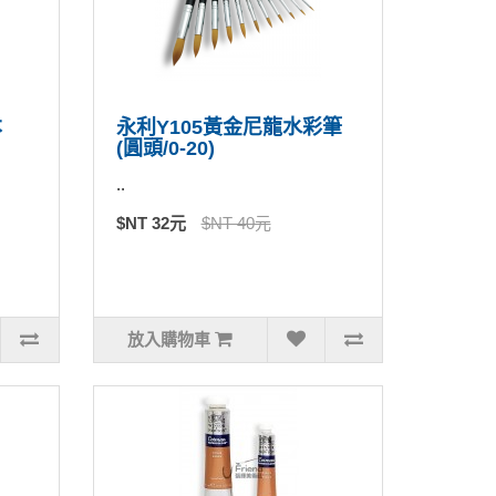
本
永利Y105黃金尼龍水彩筆
(圓頭/0-20)
..
$NT 32元
$NT 40元
放入購物車