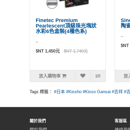
Finetec Premium
Sin
Pearlescent頂級珠光塊狀
陶瓷
水彩6色盒裝(4種色系)
..
..
$NT
$NT 1,450元
$NT 1,740元
放入購物車
放
Tags 標籤：
#日本 #Kissho #Kisso Gansai #
關於我們
客服區
關於我們
連絡我