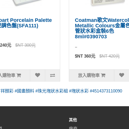
oart Porcelain Palette
Coatman歌文Watercol
調色盤(SFA111)
Metallic Colours金
管狀水彩盒裝6色
8ml#0390703
 240元
$NT 300元
..
$NT 360元
$NT 420元
入購物車
放入購物車
吉祥 #吉祥顏彩 #國畫顏料 #珠光塊狀水彩組 #塊狀水彩 #4514373110090
其他
們
廠商