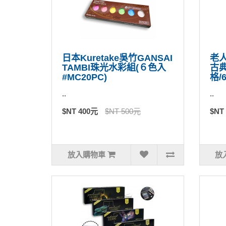
日本Kuretake吳竹GANSAI
老人
TAMBI珠光水彩組(６色入
古
#MC20PC)
格/6
..
..
$NT 400元
$NT 500元
$NT
放入購物車
放