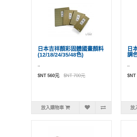
日本吉祥顏彩固體國畫顏料
日本
(12/18/24/35/48色)
調色
..
..
$NT 560元
$NT 700元
$NT
放入購物車
放