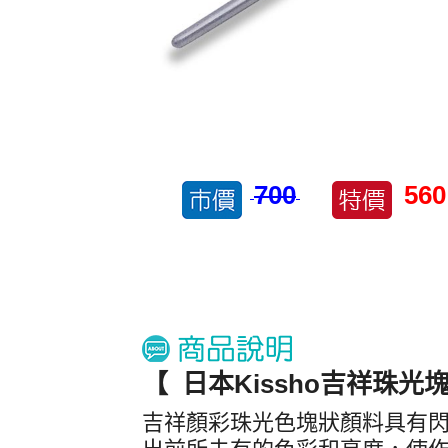
700
560
【 日本Kissho吉祥珠光塊狀
吉祥顏彩珠光色塊狀顏料具有