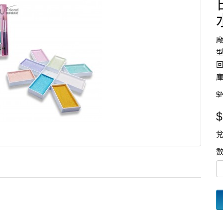
型
回
庫
$
$
兌