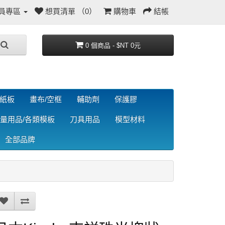
員專區
想買清單 （0）
購物車
結帳
0 個商品 - $NT 0元
/紙板
畫布/空框
輔助劑
保護膠
量用品/各類模板
刀具用品
模型材料
全部品牌