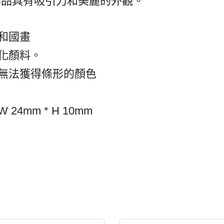
作品具有吸引力和美麗的外觀。
和國畫
融化顏料。
將無法獲得條形的顏色
 24mm * H 10mm