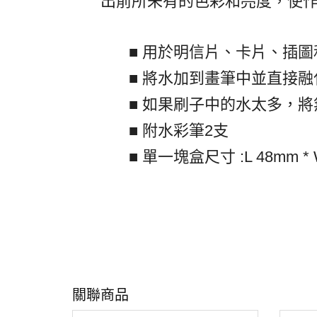
出前所未有的色彩和亮度，使
■ 用於明信片、卡片、插圖
■ 將水加到畫筆中並直接
■ 如果刷子中的水太多，
■ 附水彩筆2支
■ 單一塊盒尺寸 :L 48mm * W
關聯商品