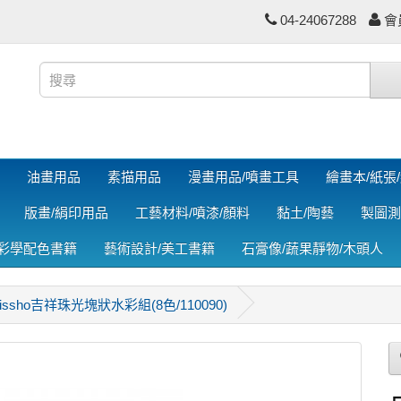
04-24067288
會
油畫用品
素描用品
漫畫用品/噴畫工具
繪畫本/紙張
版畫/絹印用品
工藝材料/噴漆/顏料
黏土/陶藝
製圖測
色彩學配色書籍
藝術設計/美工書籍
石膏像/蔬果靜物/木頭人
issho吉祥珠光塊狀水彩組(8色/110090)