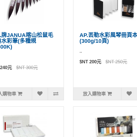
牌JANUA喀山松鼠毛
AP.丟勒水彩風琴冊頁
典水彩筆(多種規
(300g/10頁)
00K)
..
$NT 200元
$NT 250元
 240元
$NT 300元
入購物車
放入購物車