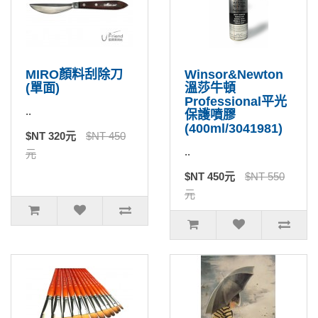
MIRO顏料刮除刀
Winsor&Newton
(單面)
溫莎牛頓
Professional平光
..
保護噴膠
(400ml/3041981)
$NT 320元
$NT 450
..
元
$NT 450元
$NT 550
元