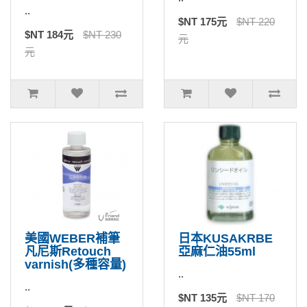
..
$NT 175元
$NT 220
$NT 184元
$NT 230
元
元
美國WEBER補筆
日本KUSAKRBE
凡尼斯Retouch
亞麻仁油55ml
varnish(多種容量)
..
..
$NT 135元
$NT 170