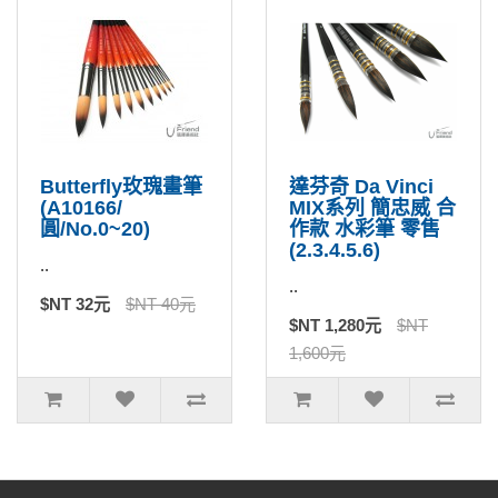
Butterfly玫瑰畫筆
達芬奇 Da Vinci
(A10166/
MIX系列 簡忠威 合
圓/No.0~20)
作款 水彩筆 零售
(2.3.4.5.6)
..
..
$NT 32元
$NT 40元
$NT 1,280元
$NT
1,600元