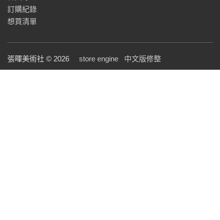
訂購紀錄
想買清單
張暉美術社 © 2026
store engine
中文版修整