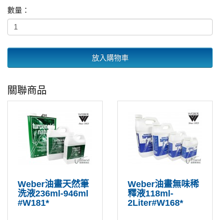
數量：
放入購物車
關聯商品
Weber油畫天然筆
Weber油畫無味稀
洗液236ml-946ml
釋液118ml-
#W181*
2Liter#W168*
..
..