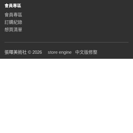
會員專區
會員專區
訂購紀錄
想買清單
張暉美術社 © 2026
store engine
中文版修整