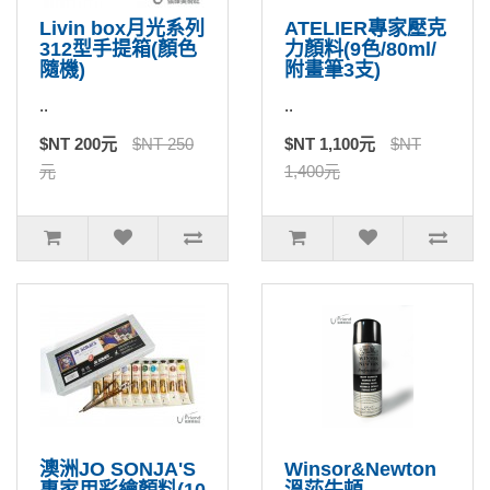
Livin box月光系列
ATELIER專家壓克
312型手提箱(顏色
力顏料(9色/80ml/
隨機)
附畫筆3支)
..
..
$NT 200元
$NT 250
$NT 1,100元
$NT
元
1,400元
澳洲JO SONJA'S
Winsor&Newton
專家用彩繪顏料(10
溫莎牛頓