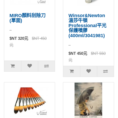
MIRO顏料刮除刀
Winsor&Newton
(單面)
溫莎牛頓
Professional平光
..
保護噴膠
(400ml/3041981)
$NT 320元
$NT 450
..
元
$NT 450元
$NT 550
元