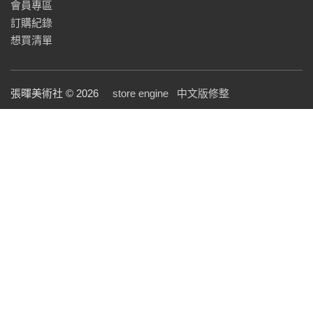
會員專區
訂購紀錄
想買清單
張暉美術社 © 2026
store engine
中文版修整