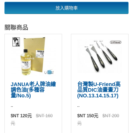
放入購物車
關聯商品
JANUA老人牌油繪
台灣製U-Friend高
調色油(多種容
品質DIC油畫畫刀
量/No.5)
(NO.13.14.15.17)
..
..
$NT 120元
$NT 160
$NT 150元
$NT 200
元
元