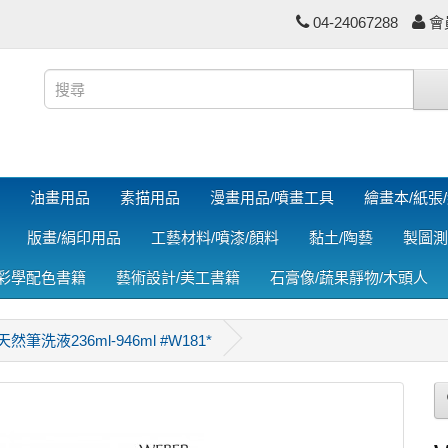
04-24067288
會
油畫用品
素描用品
漫畫用品/噴畫工具
繪畫本/紙張
版畫/絹印用品
工藝材料/噴漆/顏料
黏土/陶藝
製圖測
色彩學配色書籍
藝術設計/美工書籍
石膏像/蔬果靜物/木頭人
天然筆洗液236ml-946ml #W181*