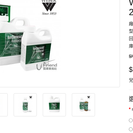
型
回
庫
$
$
兌