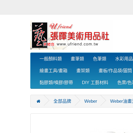
一般顏料類
畫筆類
色筆類
水彩用品
繪畫工具/畫箱
畫架類
畫板/作品袋/圖筒
黏膠類/噴膠/膠帶
DIY 工藝材料
色票/
全部品牌
Weber
Weber油畫