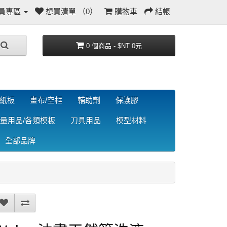
員專區
想買清單 （0）
購物車
結帳
0 個商品 - $NT 0元
/紙板
畫布/空框
輔助劑
保護膠
量用品/各類模板
刀具用品
模型材料
全部品牌