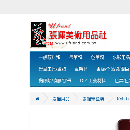
一般顏料類
畫筆類
色筆類
水彩用品
繪畫工具/畫箱
畫架類
畫板/作品袋/圖筒
黏膠類/噴膠/膠帶
DIY 工藝材料
色票/
素描用品
素描筆盒裝
Koh-