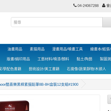
04-24067288
會
油畫用品
素描用品
漫畫用品/噴畫工具
繪畫本/紙張
版畫/絹印用品
工藝材料/噴漆/顏料
黏土/陶藝
製圖測
色彩學配色書籍
藝術設計/美工書籍
石膏像/蔬果靜物/木頭人
i-noor酷喜樂黑桿素描鉛筆8B-8H盒裝12支組#1900