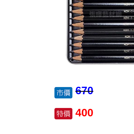
670
400