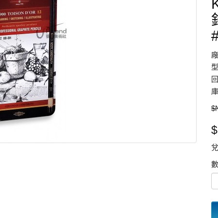
型
回
庫
$
$
兌