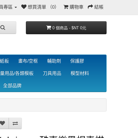
員專區
想買清單 （0）
購物車
結帳
0 個商品 - $NT 0元
/紙板
畫布/空框
輔助劑
保護膠
量用品/各類模板
刀具用品
模型材料
全部品牌