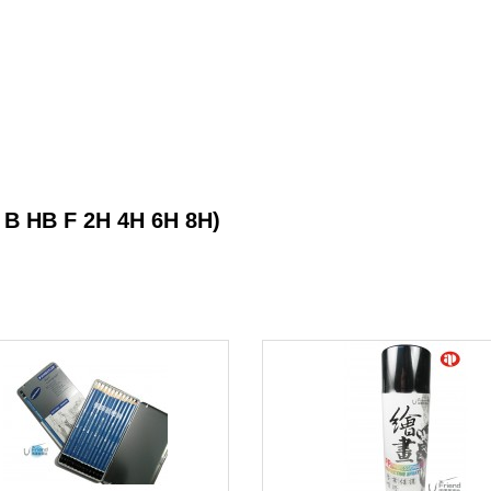
 B HB F 2H 4H 6H 8H)