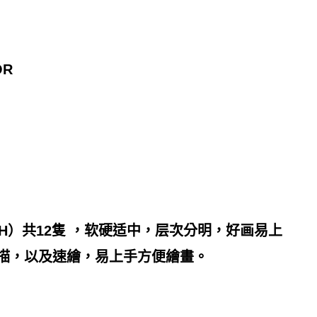
OR
8H）共12隻 ，软硬适中，层次分明，好画易上
描，以及速繪，易上手方便繪畫。