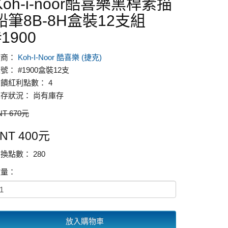
Koh-i-noor酷喜樂黑桿素描
鉛筆8B-8H盒裝12支組
#1900
廠商：
Koh-I-Noor 酷喜樂 (捷克)
號： #1900盒裝12支
饋紅利點數： 4
存狀況： 尚有庫存
NT 670元
NT 400元
換點數： 280
數量：
放入購物車