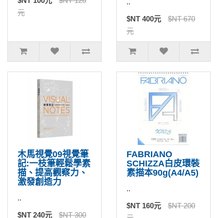
$NT 100元
$NT 120
..
元
$NT 400元
$NT 670
元
木馬視覺09視覺筆
FABRIANO
記:一枝筆輕鬆學素
SCHIZZA白皮環裝
描、提高觀察力、
素描本90g(A4/A5)
激發創造力
..
..
$NT 160元
$NT 200
$NT 240元
$NT 300
元