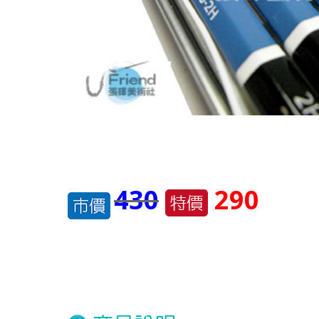
430
290