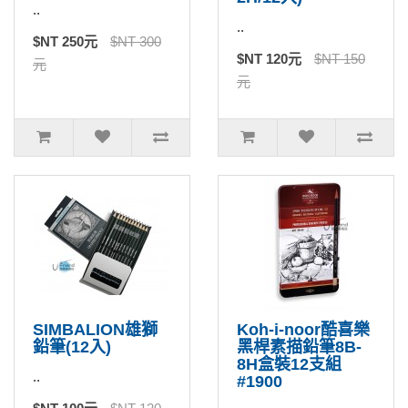
..
..
$NT 250元
$NT 300
$NT 120元
$NT 150
元
元
SIMBALION雄獅
Koh-i-noor酷喜樂
鉛筆(12入)
黑桿素描鉛筆8B-
8H盒裝12支組
..
#1900