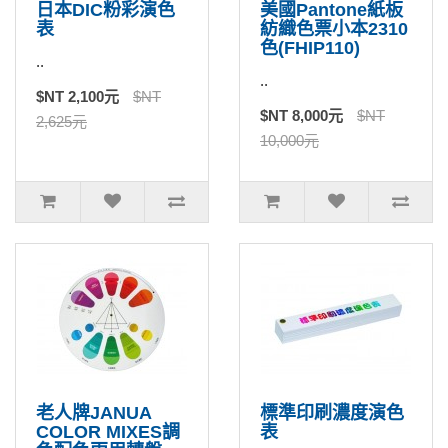
日本DIC粉彩演色
美國Pantone紙板
表
紡織色票小本2310
色(FHIP110)
..
..
$NT 2,100元
$NT
$NT 8,000元
$NT
2,625元
10,000元
老人牌JANUA
標準印刷濃度演色
COLOR MIXES調
表