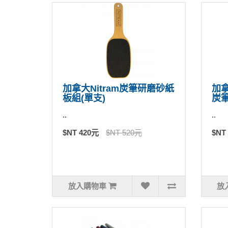
加拿大Nitram炭筆研磨砂紙
加拿
板組(單支)
炭筆
..
..
$NT 420元
$NT 520元
$NT
放入購物車
放