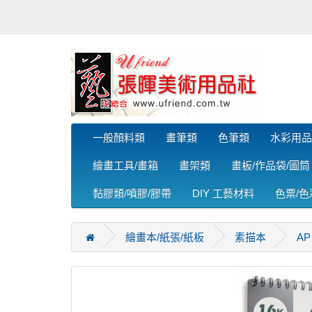
一般顏料類
畫筆類
色筆類
水彩用品
繪畫工具/畫箱
畫架類
畫板/作品袋/圖筒
黏膠類/噴膠/膠帶
DIY 工藝材料
色票/
繪畫本/紙張/紙板
素描本
AP