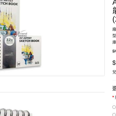
型
庫
$
兌