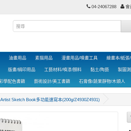
04-24067288
會
油畫用品
素描用品
漫畫用品/噴畫工具
繪畫本/紙張
版畫/絹印用品
工藝材料/噴漆/顏料
黏土/陶藝
製圖測
色彩學配色書籍
藝術設計/美工書籍
石膏像/蔬果靜物/木頭人
 Artist Sketch Book多功能速寫本(200g/Z4930Z4931)