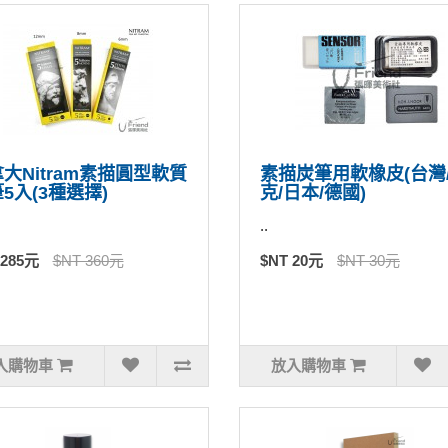
大Nitram素描圓型軟質
素描炭筆用軟橡皮(台灣
5入(3種選擇)
克/日本/德國)
..
 285元
$NT 360元
$NT 20元
$NT 30元
入購物車
放入購物車