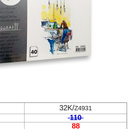
32K
/
Z4931
110
88