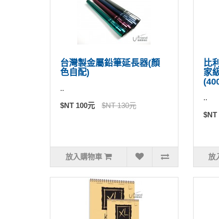
台灣製金屬鉛筆延長器(顏
比利時
色自配)
家
(40
..
..
$NT 100元
$NT 130元
$NT
放入購物車
放