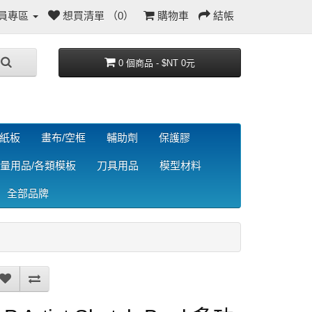
員專區
想買清單 （0）
購物車
結帳
0 個商品 - $NT 0元
/紙板
畫布/空框
輔助劑
保護膠
量用品/各類模板
刀具用品
模型材料
全部品牌