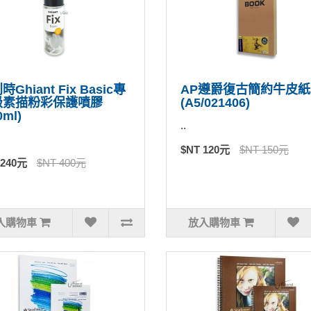
Ghiant Fix Basic專
AP遵爵復古簡約牛皮紙
級素描粉彩保護噴膠
(A5/021406)
0ml)
..
$NT 120元
$NT 150元
 240元
$NT 400元
入購物車
放入購物車