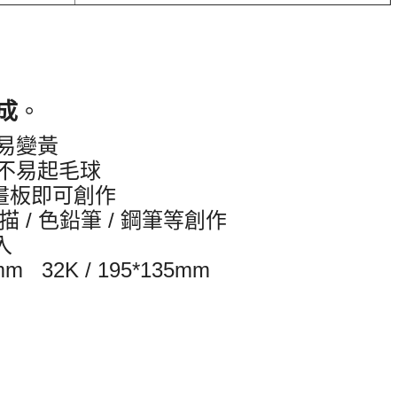
成
。
易變黃
 不易起毛球
畫板即可創作
素描 / 色鉛筆 / 鋼筆等創作
入
mm 32K / 195*135mm