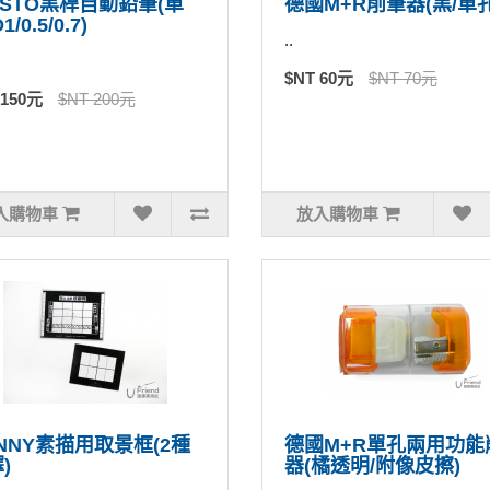
ISTO黑桿自動鉛筆(單
德國M+R削筆器(黑/單孔
1/0.5/0.7)
..
$NT 60元
$NT 70元
 150元
$NT 200元
入購物車
放入購物車
NNY素描用取景框(2種
德國M+R單孔兩用功能
)
器(橘透明/附像皮擦)