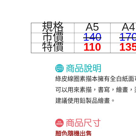
規格
A5
A4
市價
140
17
特價
110
13
綠皮線圈素描本擁有全白紙面
可以用來素描，書寫，繪畫，
建議使用鉛製品繪畫。
顏色隨機出售