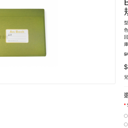
型
色
回
庫
$
$
兌