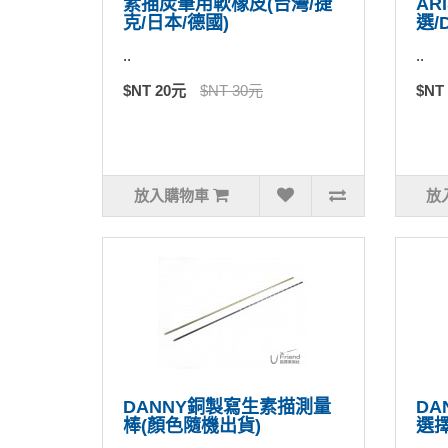
素描炭筆用軟橡皮(台灣/捷
AR
克/日本/德國)
選/D
..
..
$NT 20元
$NT 30元
$NT
放入購物車
放
DANNY銅製寫生素描測量
DA
棒(顏色隨機出貨)
選擇