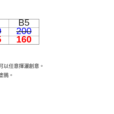
B5
0
200
5
160
可以任意揮灑創意。
塗鴉。