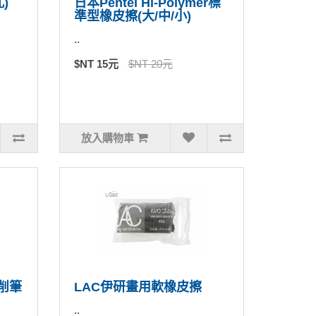
)
日本Pentel Hi-Polymer標
準型橡皮擦(大/中/小)
..
$NT 15元
$NT 20元
放入購物車
削筆
LAC伊研畫用軟橡皮擦
..