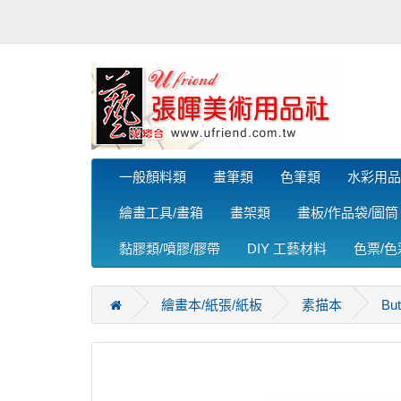
一般顏料類
畫筆類
色筆類
水彩用品
繪畫工具/畫箱
畫架類
畫板/作品袋/圖筒
黏膠類/噴膠/膠帶
DIY 工藝材料
色票/
繪畫本/紙張/紙板
素描本
Bu