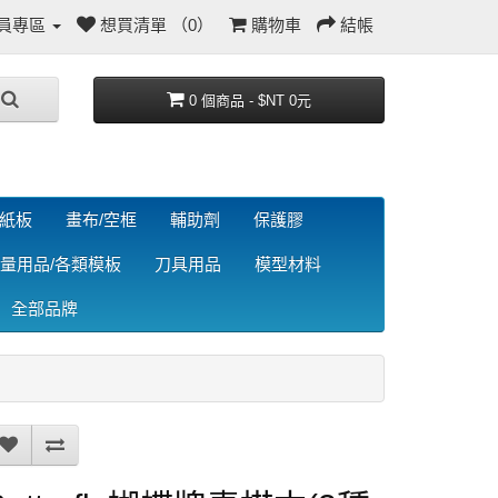
員專區
想買清單 （0）
購物車
結帳
0 個商品 - $NT 0元
/紙板
畫布/空框
輔助劑
保護膠
量用品/各類模板
刀具用品
模型材料
全部品牌