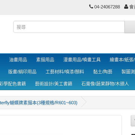
04-24067288
會
油畫用品
素描用品
漫畫用品/噴畫工具
繪畫本/紙張
版畫/絹印用品
工藝材料/噴漆/顏料
黏土/陶藝
製圖測
色彩學配色書籍
藝術設計/美工書籍
石膏像/蔬果靜物/木頭人
tterfly蝴蝶牌素描本(3種規格/R601~603)