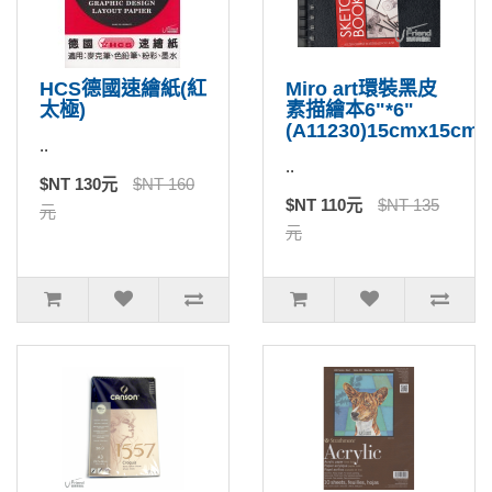
HCS德國速繪紙(紅
Miro art環裝黑皮
太極)
素描繪本6"*6"
(A11230)15cmx15cm
..
..
$NT 130元
$NT 160
$NT 110元
$NT 135
元
元