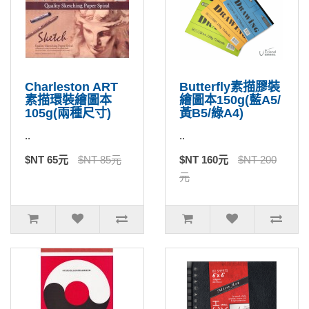
Charleston ART
Butterfly素描膠裝
素描環裝繪圖本
繪圖本150g(藍A5/
105g(兩種尺寸)
黃B5/綠A4)
..
..
$NT 65元
$NT 85元
$NT 160元
$NT 200
元