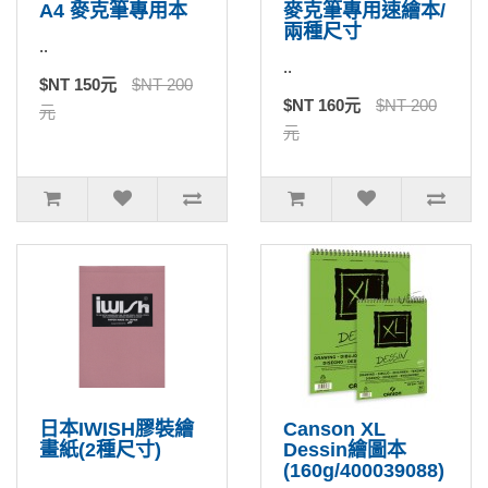
A4 麥克筆專用本
麥克筆專用速繪本/
兩種尺寸
..
..
$NT 150元
$NT 200
$NT 160元
$NT 200
元
元
日本IWISH膠裝繪
Canson XL
畫紙(2種尺寸)
Dessin繪圖本
(160g/400039088)
..