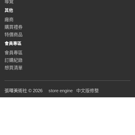
導覽
其他
廠商
購買禮券
特價商品
會員專區
會員專區
訂購紀錄
想買清單
張暉美術社 © 2026
store engine
中文版修整