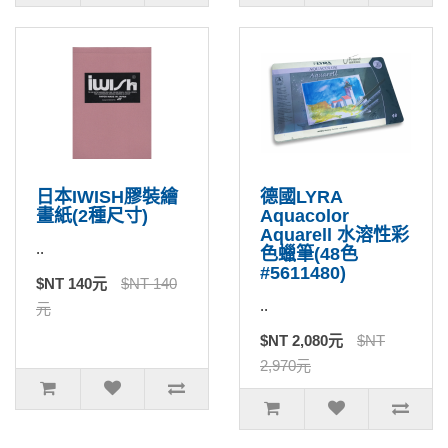
日本IWISH膠裝繪
德國LYRA
畫紙(2種尺寸)
Aquacolor
Aquarell 水溶性彩
..
色蠟筆(48色
#5611480)
$NT 140元
$NT 140
..
元
$NT 2,080元
$NT
2,970元