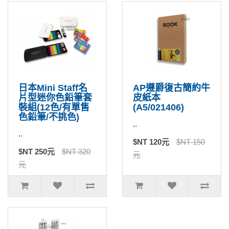
日本Mini Staff名
AP遵爵復古簡約牛
片型迷你色鉛筆套
皮紙本
裝組(12色/有單售
(A5/021406)
色鉛筆/不挑色)
..
..
$NT 120元
$NT 150
$NT 250元
$NT 320
元
元