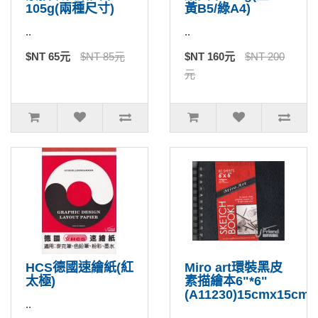
105g(兩種尺寸)
黃B5/綠A4)
..
..
$NT 65元
$NT 85元
$NT 160元
$NT 200
元
HCS德國速繪紙(紅
Miro art環裝黑皮
太極)
素描繪本6"*6"
(A11230)15cmx15cm
..
..