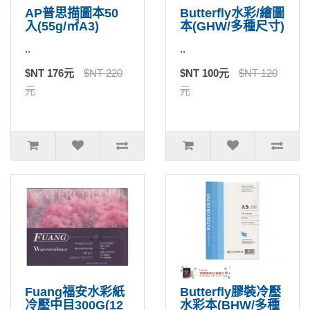
AP普思描圖本50
Butterfly水彩/繪圖
入(55g/㎡A3)
本(GHW/多種尺寸)
..
..
$NT 176元
$NT 220
$NT 100元
$NT 120
元
元
Fuang福安水彩紙
Butterfly膠裝冷壓
冷壓中目300G(12
水彩本(BHW/多種