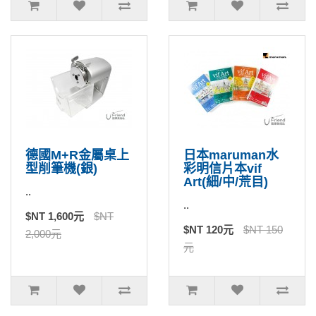
德國M+R金屬桌上
日本maruman水
型削筆機(銀)
彩明信片本vif
Art(細/中/荒目)
..
..
$NT 1,600元
$NT
$NT 120元
$NT 150
2,000元
元