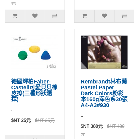
元
德國輝柏Faber-
Rembrandt林布蘭
Castell可愛貝貝橡
Pastel Paper
皮擦(三種形狀選
Dark Colors粉彩
擇)
本160g深色系30張
A4-A3#930
..
..
$NT 25元
$NT 35元
$NT 380元
$NT 480
元