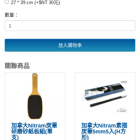
27 * 39 cm (+$NT 30元)
數量：
放入購物車
關聯商品
加拿大Nitram炭筆
加拿大Nitram素描
研磨砂紙板組(單
炭筆5mm5入(H方
支)
形)