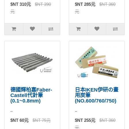
$NT 310元
$NT 390
$NT 285元
$NT 360
元
元
德國輝柏嘉Faber-
日本IKEN伊研の畫
Castell代針筆
用炭筆
(0.1~0.8mm)
(NO.600/760/750)
..
..
$NT 60元
$NT 75元
$NT 255元
$NT 360
元