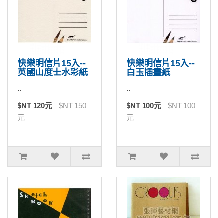
快樂明信片15入--
快樂明信片15入--
英國山度士水彩紙
白玉插畫紙
..
..
$NT 120元
$NT 150
$NT 100元
$NT 100
元
元