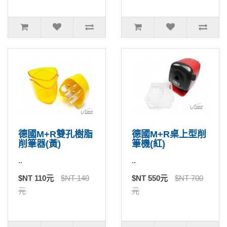
德國M+R雙孔樹脂
德國M+R桌上型削
削筆器(黃)
筆機(紅)
..
..
$NT 110元
$NT 140
$NT 550元
$NT 700
元
元