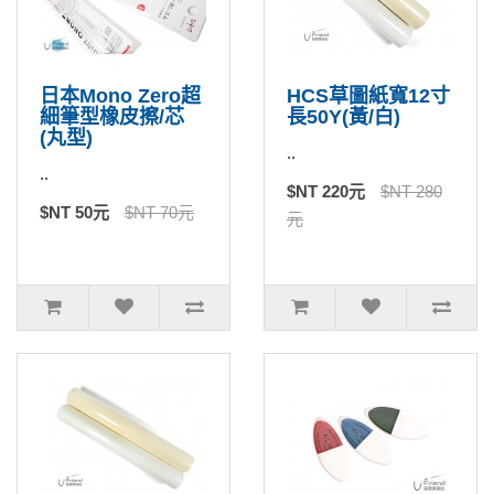
日本Mono Zero超
HCS草圖紙寬12寸
細筆型橡皮擦/芯
長50Y(黃/白)
(丸型)
..
..
$NT 220元
$NT 280
$NT 50元
$NT 70元
元