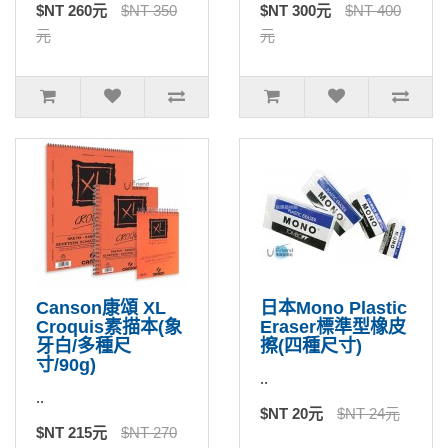
$NT 260元
$NT 350
$NT 300元
$NT 400
元
元
Canson康頌 XL
日本Mono Plastic
Croquis素描本(象
Eraser標準型橡皮
牙白/多種尺
擦(四種尺寸)
寸/90g)
..
..
$NT 20元
$NT 24元
$NT 215元
$NT 270