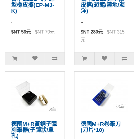
型橡皮擦(EP-MJ-
皮擦(恐龍/陸地/海
K)
洋)
..
..
$NT 56元
$NT 70元
$NT 280元
$NT 315
元
德國M+R黃銅子彈
德國M+R卷筆刀
削筆器(子彈狀/單
(刀片*10)
孔)