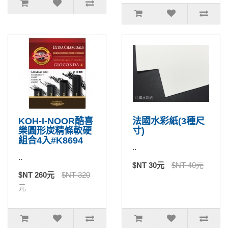
KOH-I-NOOR酷喜
法國水彩紙(3種尺
樂圓形炭精條軟硬
寸)
組合4入#K8694
..
..
$NT 30元
$NT 40元
$NT 260元
$NT 320
元