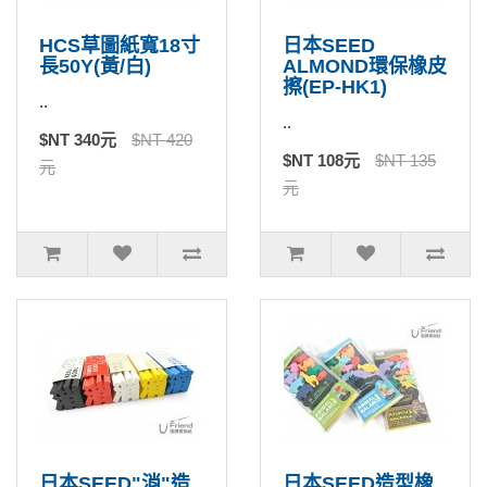
HCS草圖紙寬18寸
日本SEED
長50Y(黃/白)
ALMOND環保橡皮
擦(EP-HK1)
..
..
$NT 340元
$NT 420
$NT 108元
$NT 135
元
元
日本SEED"消"造
日本SEED造型橡