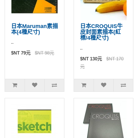
日本Maruman素描
日本CROQUIS牛
本(4種尺寸)
皮封面素描本(紅
標/4種尺寸)
..
..
$NT 79元
$NT 98元
$NT 130元
$NT 170
元