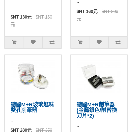
..
..
$NT 160元
$NT 200
$NT 130元
$NT 160
元
元
德國M+R玻璃趣味
德國M+R削筆器
雙孔削筆器
(金屬銀色/附替換
刀片*2)
..
..
$NT 280元
$NT 350