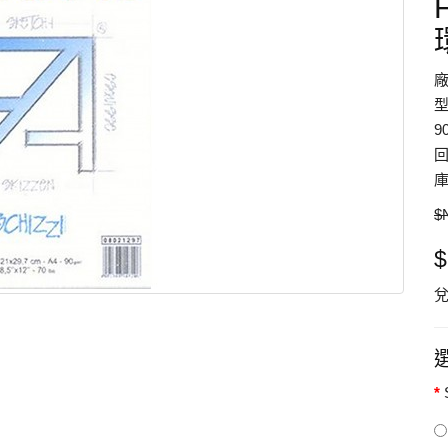
型
9
回
庫
$
$
兌