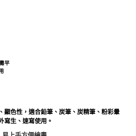
°攤平
用
、顯色性，適合鉛筆、炭筆、炭精筆、粉彩暈
外寫生、速寫使用。
，易上手方便繪畫