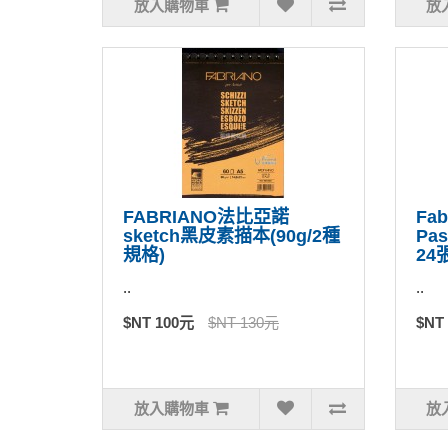
放入購物車
放
FABRIANO法比亞諾
Fa
sketch黑皮素描本(90g/2種
Pa
規格)
24
..
..
$NT 100元
$NT 130元
$NT
放入購物車
放