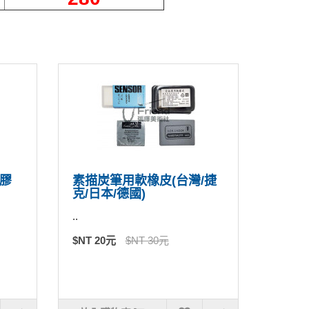
噴膠
素描炭筆用軟橡皮(台灣/捷
克/日本/德國)
..
$NT 20元
$NT 30元