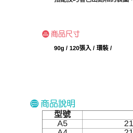
90g / 120張入 / 環裝 /
型號
A5
2
A4
2