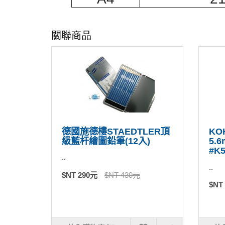
關聯商品
德國施德樓STAEDTLER頂
KO
級藍杆繪圖鉛筆(12入)
5.
#K5
..
..
$NT 290元
$NT 430元
$NT