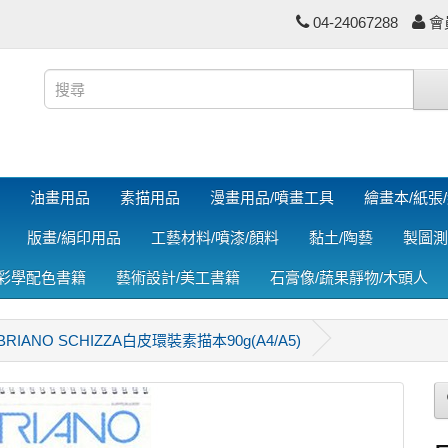
04-24067288
會
油畫用品
素描用品
漫畫用品/噴畫工具
繪畫本/紙張
版畫/絹印用品
工藝材料/噴漆/顏料
黏土/陶藝
製圖測
色彩學配色書籍
藝術設計/美工書籍
石膏像/蔬果靜物/木頭人
BRIANO SCHIZZA白皮環裝素描本90g(A4/A5)