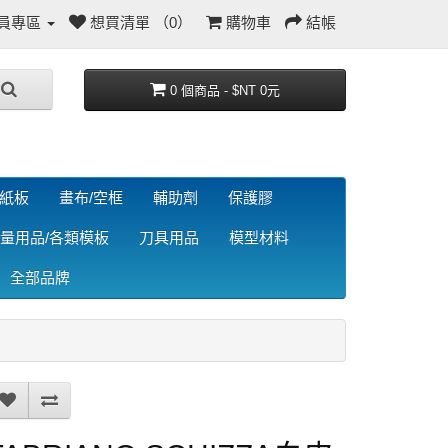
員專區
想買清單 （0）
購物車
結帳
0 個商品 - $NT 0元
/紙板
畫布/空框
輔助劑
保護膠
量用品/各類模板
刀具用品
模型材料
全部品牌