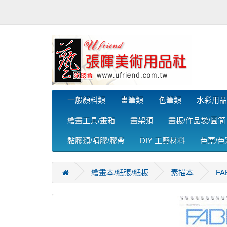
一般顏料類
畫筆類
色筆類
水彩用品
繪畫工具/畫箱
畫架類
畫板/作品袋/圖筒
黏膠類/噴膠/膠帶
DIY 工藝材料
色票/
繪畫本/紙張/紙板
素描本
FA