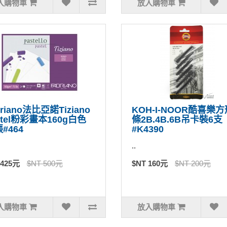
入購物車
放入購物車
briano法比亞諾Tiziano
KOH-I-NOOR酷喜樂
stel粉彩畫本160g白色
條2B.4B.6B吊卡裝6支
張#464
#K4390
..
 425元
$NT 500元
$NT 160元
$NT 200元
入購物車
放入購物車