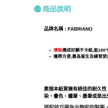
品牌名稱 : FABRIANO
環裝
構成好翻不卡紙,能180
攜帶方便,最為寫生及練習使
素描本紙質擁有絕佳的耐久性
染、疊色
、蠟筆
、墨筆
或是出
搭配技巧著色出飽和的製圖