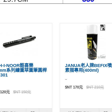
H-I-NOOR酷喜樂
JANUA老人牌BEFIX
6mm系列繪圖草圖筆圓桿
素描專用(400ml)
301
..
$NT 170元
$NT 210元
 120元
$NT 150元