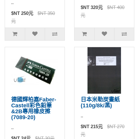
..
$NT 320元
$NT 400
$NT 250元
$NT 350
元
元
德國輝柏嘉Faber-
日本米勒炭畫紙
Castell彩色鉛筆
(110g/8k/黑)
&2B專用橡皮擦
..
(7089-20)
$NT 215元
$NT 270
..
元
$NT 24元
$NT 30元