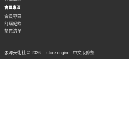
會員專區
會員專區
訂購紀錄
想買清單
張暉美術社 © 2026
store engine
中文版修整