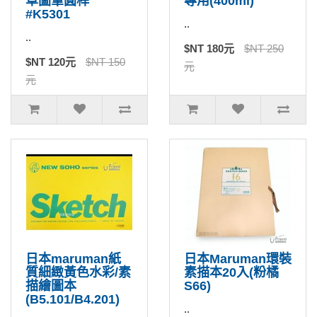
草圖筆圓桿
專用(400ml)
#K5301
..
..
$NT 180元
$NT 250
$NT 120元
$NT 150
元
元
日本maruman紙
日本Maruman環裝
質細緻黃色水彩/素
素描本20入(粉橘
描繪圖本
S66)
(B5.101/B4.201)
..