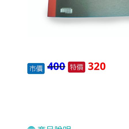
400
320