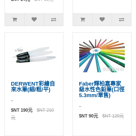
DERWENT彩繪自
Faber輝柏嘉專家
來水筆(細/粗/平)
級水性色鉛筆(口徑
5.3mm/單售)
..
..
$NT 190元
$NT 210
$NT 90元
$NT 120元
元