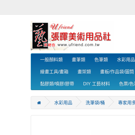
一般顏料類
畫筆類
色筆類
水彩用品
繪畫工具/畫箱
畫架類
畫板/作品袋/圖筒
黏膠類/噴膠/膠帶
DIY 工藝材料
色票/
水彩用品
洗筆袋/桶
專家用多