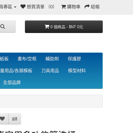
員專區
想買清單 （0）
購物車
結帳
0 個商品 - $NT 0元
/紙板
畫布/空框
輔助劑
保護膠
量用品/各類模板
刀具用品
模型材料
全部品牌