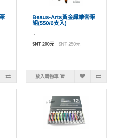
套筆
Beaus-Arts黃金纖維套筆
組(550/6支入)
..
$NT 200元
$NT 250元
放入購物車