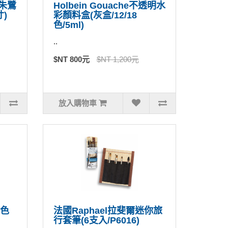
好賓朱鷺
Holbein Gouache不透明水
)
彩顏料盒(灰盒/12/18
色/5ml)
..
$NT 800元
$NT 1,200元
放入購物車
紅色
法國Raphael拉斐爾迷你旅
行套筆(6支入/P6016)