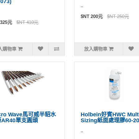
073)
..
$NT 200元
$NT 250元
 325元
$NT 410元
入購物車
放入購物車
cro Wave馬可威半貂水
Holbein好賓HWC Mult
AR40單支圓頭
Sizing紙面處理膠60-20
..