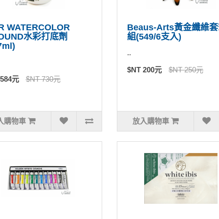
R WATERCOLOR
Beaus-Arts黃金纖維
OUND水彩打底劑
組(549/6支入)
7ml)
..
$NT 200元
$NT 250元
 584元
$NT 730元
入購物車
放入購物車