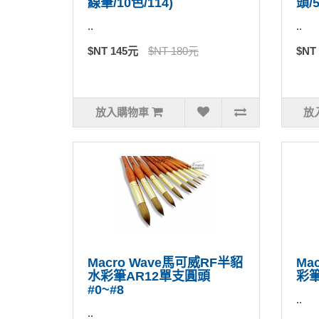
線筆/10色/114)
頭/5
..
..
$NT 145元
$NT 180元
$NT
放入購物車
放
Macro Wave馬可威RF半貂
Ma
水彩筆AR12單支圓頭
彩筆
#0~#8
..
..