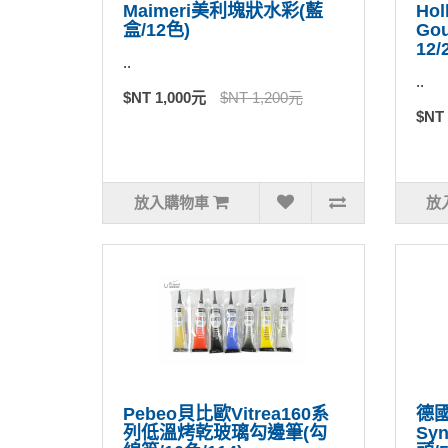
Maimeri美利塊狀水彩(藍
Hol
盒/12色)
Go
12/
..
..
$NT 1,000元
$NT 1,200元
$NT
放入購物車
放
Pebeo貝比歐Vitrea160系
德國
列低溫烤乾玻璃勾邊筆(勾
Syn