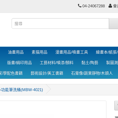
04-24067288
會
油畫用品
素描用品
漫畫用品/噴畫工具
繪畫本/紙張
版畫/絹印用品
工藝材料/噴漆/顏料
黏土/陶藝
製圖測
色彩學配色書籍
藝術設計/美工書籍
石膏像/蔬果靜物/木頭人
功能筆洗桶(MBW-4021)