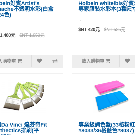
bein好賓Artist's
Holbein whiteibis
uache不透明水彩(白盒
專家膠裝水彩本(3種尺寸
24色)
..
$NT 420元
$NT 525元
 1,480元
$NT 1,850元
入購物車
放入購物車
Da Vinci 達芬奇Fit
專業級調色盤(33格粉
thectics排刷(平
#8033/36格藍色#8037)