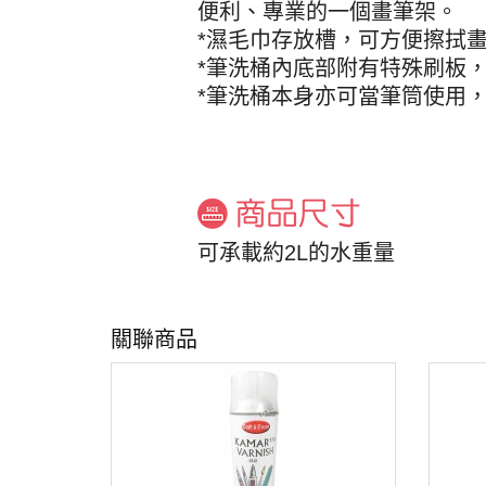
便利、專業的一個畫筆架。
*濕毛巾存放槽，可方便擦拭
*筆洗桶內底部附有特殊刷板
*筆洗桶本身亦可當筆筒使用
可承載約2L的水重量
關聯商品