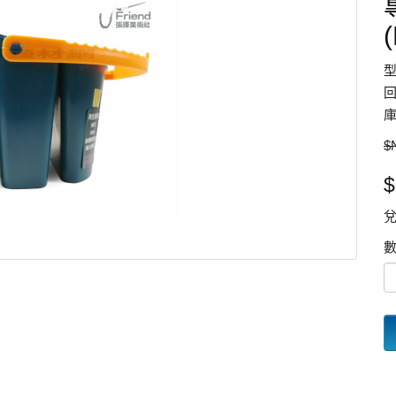
型
回
庫
$
$
兌