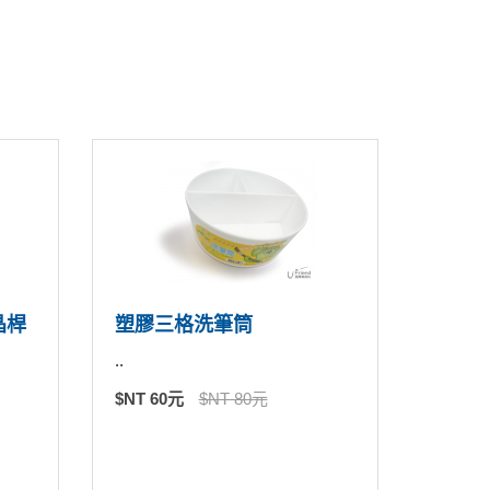
晶桿
塑膠三格洗筆筒
..
$NT 60元
$NT 80元