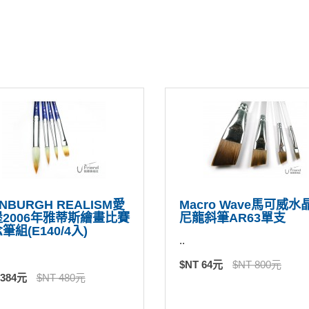
INBURGH REALISM愛
Macro Wave馬可威水
2006年雅蒂斯繪畫比賽
尼龍斜筆AR63單支
筆組(E140/4入)
..
$NT 64元
$NT 800元
 384元
$NT 480元