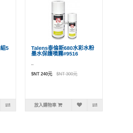
套組5
Talens泰倫斯680水彩水粉
墨水保護噴霧#9516
..
$NT 240元
$NT 300元
放入購物車