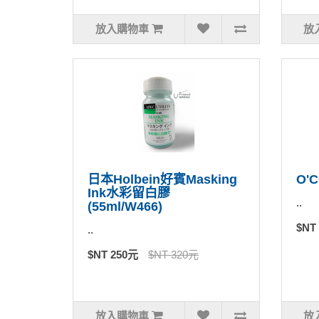
放入購物車
放
日本Holbein好賓Masking
O'
Ink水彩留白膠
..
(55ml/W466)
$NT
..
$NT 250元
$NT 320元
放入購物車
放