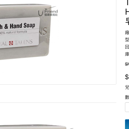
型
回
庫
$
$
兌