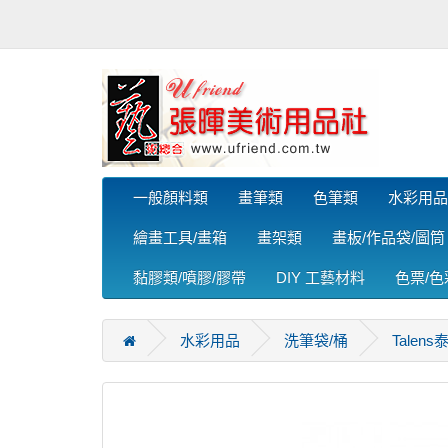
一般顏料類
畫筆類
色筆類
水彩用品
繪畫工具/畫箱
畫架類
畫板/作品袋/圖筒
黏膠類/噴膠/膠帶
DIY 工藝材料
色票/
水彩用品
洗筆袋/桶
Talens