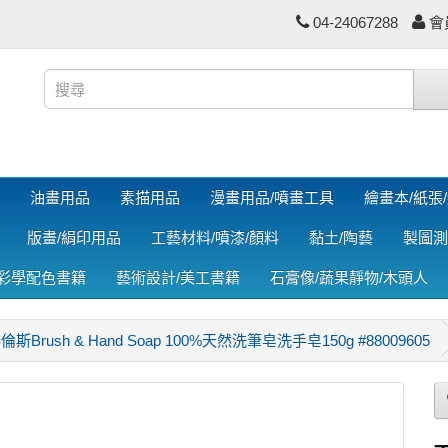
04-24067288
會
油畫用品
素描用品
漫畫用品/噴畫工具
繪畫本/紙張
版畫/絹印用品
工藝材料/噴漆/顏料
黏土/陶藝
製圖測
色彩學配色書籍
藝術設計/美工書籍
石膏像/蔬果靜物/木頭人
泰倫斯Brush & Hand Soap 100%天然洗筆皂洗手皂150g #88009605