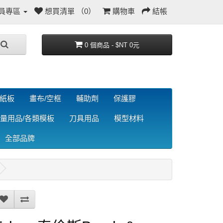
員專區
想買清單 （0）
購物車
結帳
0 個商品 - $NT 0元
/紙板
畫布/空框
輔助劑
保護膠
量用品/各類模板
刀具用品
模型材料
全部品牌