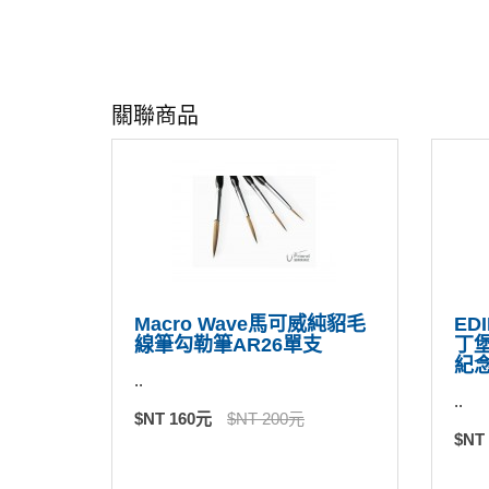
關聯商品
Macro Wave馬可威純貂毛
ED
線筆勾勒筆AR26單支
丁堡
紀念
..
..
$NT 160元
$NT 200元
$NT