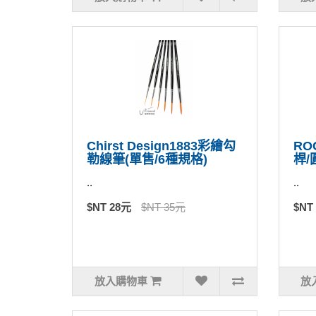
Chirst Design1883彩繪勾
RO
勒線筆(單售/6種規格)
桿/
..
..
$NT 28元
$NT 35元
$NT
放入購物車
放