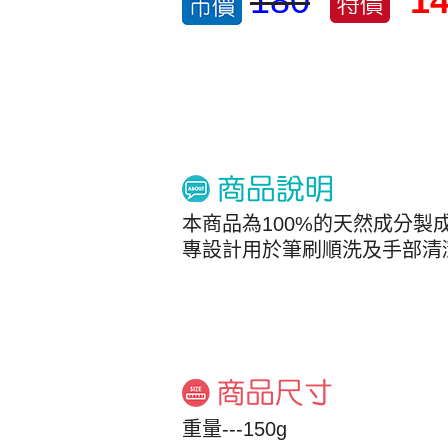
180
1
本商品為100%的天然成分製
專設計用於筆刷順洗及手部清
重量---150g