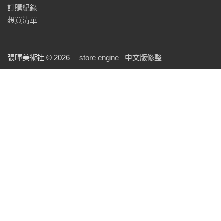
訂購紀錄
想買清單
張暉美術社 © 2026
store engine
中文版修整