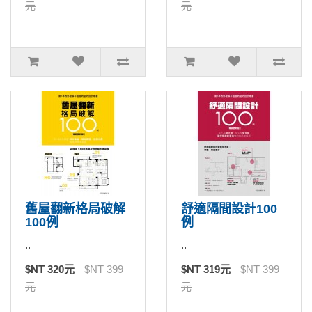
元
元
舊屋翻新格局破解
舒適隔間設計100
100例
例
..
..
$NT 320元
$NT 399
$NT 319元
$NT 399
元
元