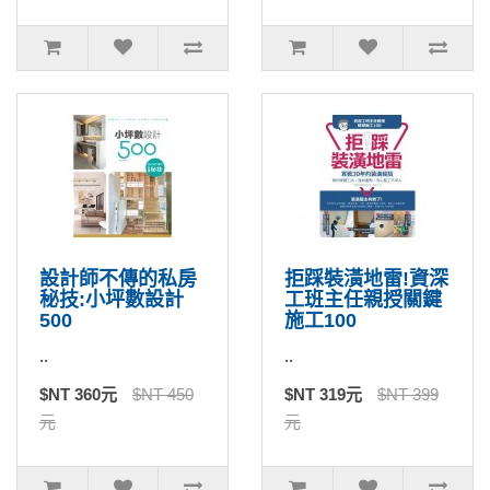
設計師不傳的私房
拒踩裝潢地雷!資深
秘技:小坪數設計
工班主任親授關鍵
500
施工100
..
..
$NT 360元
$NT 450
$NT 319元
$NT 399
元
元