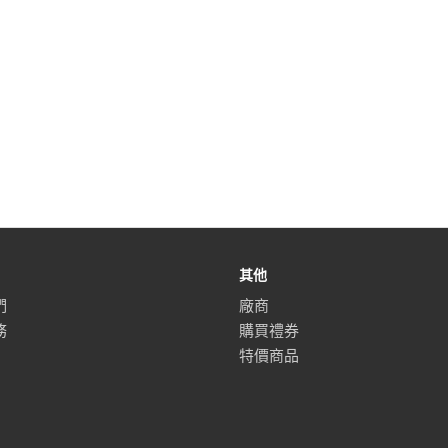
其他
們
廠商
務
購買禮券
特價商品