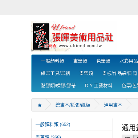
一般顏料類
畫筆類
色筆類
水彩用品
繪畫工具/畫箱
畫架類
畫板/作品袋/圖筒
黏膠類/噴膠/膠帶
DIY 工藝材料
色票/
繪畫本/紙張/紙板
通用畫本
一般顏料類 (652)
通用
畫筆類 (368)