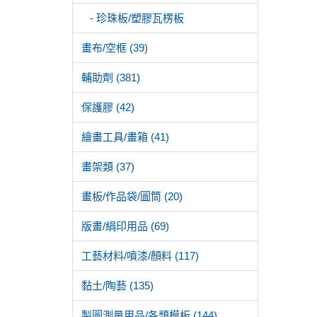
- 珍珠板/塑膠瓦楞板
畫布/空框 (39)
輔助劑 (381)
保護膠 (42)
繪畫工具/畫箱 (41)
畫架類 (37)
畫板/作品袋/圖筒 (20)
版畫/絹印用品 (69)
工藝材料/噴漆/顏料 (117)
黏土/陶藝 (135)
製圖測量用品/各類模板 (144)