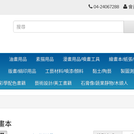
04-24067288
會
油畫用品
素描用品
漫畫用品/噴畫工具
繪畫本/紙張
版畫/絹印用品
工藝材料/噴漆/顏料
黏土/陶藝
製圖測
色彩學配色書籍
藝術設計/美工書籍
石膏像/蔬果靜物/木頭人
畫本