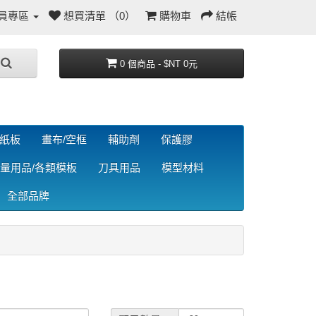
員專區
想買清單 （0）
購物車
結帳
0 個商品 - $NT 0元
/紙板
畫布/空框
輔助劑
保護膠
量用品/各類模板
刀具用品
模型材料
全部品牌