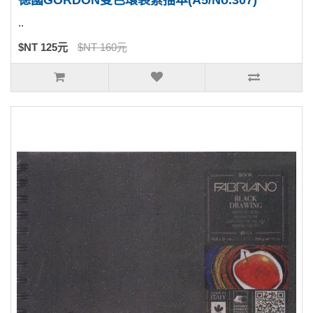
德國GORDON雙色環裝素描本(A5/No.307)
..
$NT 125元
$NT 160元