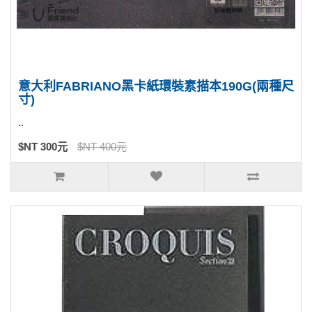
意大利FABRIANO黑卡紙環裝素描本190G(兩種尺
寸)
..
$NT 300元
$NT 400元