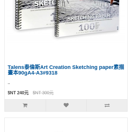
Talens泰倫斯Art Creation Sketching paper素描
畫本90gA4-A3#9318
..
$NT 240元
$NT 300元