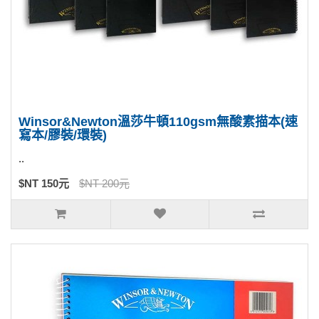
Winsor&Newton溫莎牛頓110gsm無酸素描本(速
寫本/膠裝/環裝)
..
$NT 150元
$NT 200元